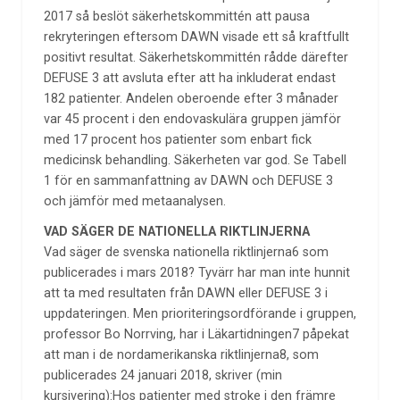
2017 så beslöt säkerhetskommittén att pausa
rekryteringen eftersom DAWN visade ett så kraftfullt
positivt resultat. Säkerhetskommittén rådde därefter
DEFUSE 3 att avsluta efter att ha inkluderat endast
182 patienter. Andelen oberoende efter 3 månader
var 45 procent i den endovaskulära gruppen jämför
med 17 procent hos patienter som enbart fick
medicinsk behandling. Säkerheten var god. Se Tabell
1 för en sammanfattning av DAWN och DEFUSE 3
och jämför med metaanalysen.
VAD SÄGER DE NATIONELLA RIKTLINJERNA
Vad säger de svenska nationella riktlinjerna6 som
publicerades i mars 2018? Tyvärr har man inte hunnit
att ta med resultaten från DAWN eller DEFUSE 3 i
uppdateringen. Men prioriteringsordförande i gruppen,
professor Bo Norrving, har i Läkartidningen7 påpekat
att man i de nordamerikanska riktlinjerna8, som
publicerades 24 januari 2018, skriver (min
kursivering):Hos patienter med stroke i den främre