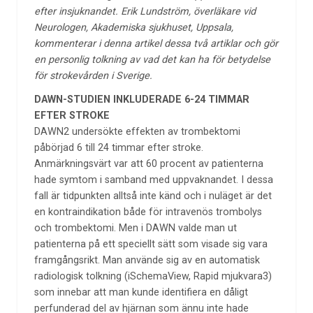
efter insjuknandet. Erik Lundström, överläkare vid
Neurologen, Akademiska sjukhuset, Uppsala,
kommenterar i denna artikel dessa två artiklar och gör
en personlig tolkning av vad det kan ha för betydelse
för strokevården i Sverige.
DAWN-STUDIEN INKLUDERADE 6-24 TIMMAR
EFTER STROKE
DAWN2 undersökte effekten av trombektomi
påbörjad 6 till 24 timmar efter stroke.
Anmärkningsvärt var att 60 procent av patienterna
hade symtom i samband med uppvaknandet. I dessa
fall är tidpunkten alltså inte känd och i nuläget är det
en kontraindikation både för intravenös trombolys
och trombektomi. Men i DAWN valde man ut
patienterna på ett speciellt sätt som visade sig vara
framgångsrikt. Man använde sig av en automatisk
radiologisk tolkning (iSchemaView, Rapid mjukvara3)
som innebar att man kunde identifiera en dåligt
perfunderad del av hjärnan som ännu inte hade