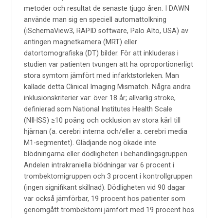
metoder och resultat de senaste tjugo åren. I DAWN
använde man sig en speciell automattolkning
(iSchemaView3, RAPID software, Palo Alto, USA) av
antingen magnetkamera (MRT) eller
datortomografiska (DT) bilder. För att inkluderas i
studien var patienten tvungen att ha oproportionerligt
stora symtom jämfört med infarktstorleken. Man
kallade detta Clinical Imaging Mismatch. Några andra
inklusionskriterier var: över 18 år; allvarlig stroke,
definierad som National Institutes Health Scale
(NIHSS) ≥10 poäng och ocklusion av stora kärl till
hjärnan (a. cerebri interna och/eller a. cerebri media
M1-segmentet). Glädjande nog ökade inte
blödningarna eller dödligheten i behandlingsgruppen.
Andelen intrakraniella blödningar var 6 procent i
trombektomigruppen och 3 procent i kontrollgruppen
(ingen signifikant skillnad). Dödligheten vid 90 dagar
var också jämförbar, 19 procent hos patienter som
genomgått trombektomi jämfört med 19 procent hos