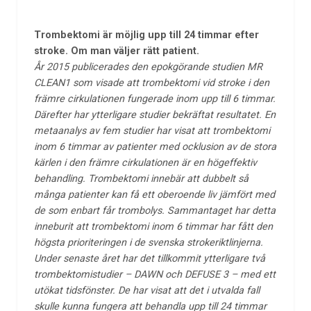
Trombektomi är möjlig upp till 24 timmar efter
stroke. Om man väljer rätt patient.
År 2015 publicerades den epokgörande studien MR
CLEAN1 som visade att trombektomi vid stroke i den
främre cirkulationen fungerade inom upp till 6 timmar.
Därefter har ytterligare studier bekräftat resultatet. En
metaanalys av fem studier har visat att trombektomi
inom 6 timmar av patienter med ocklusion av de stora
kärlen i den främre cirkulationen är en högeffektiv
behandling. Trombektomi innebär att dubbelt så
många patienter kan få ett oberoende liv jämfört med
de som enbart får trombolys. Sammantaget har detta
inneburit att trombektomi inom 6 timmar har fått den
högsta prioriteringen i de svenska strokeriktlinjerna.
Under senaste året har det tillkommit ytterligare två
trombektomistudier – DAWN och DEFUSE 3 – med ett
utökat tidsfönster. De har visat att det i utvalda fall
skulle kunna
fungera att behandla upp till 24 timmar