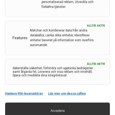
personaliserad reklam, Utveckla och
30 nov 2023
förbättra tjänster.
ALLTID AKTIV
Matchar och kombinerar data från andra
datakällor, Länka olika enheter, Identifierar
Features
enheter baserat på information som överförs
automatiskt.
ALLTID AKTIV
Säkerställa säkerhet, förhindra och upptäcka bedrägerier
samt åtgärda fel, Leverera och visa reklam och innehåll,
Spara och meddela dina integritetsval.
Hantera 956-leverantörer
Läs mer om dessa syften
Intensiv rehabilitering ger förbättringar lång tid
efter stroke
Acceptera