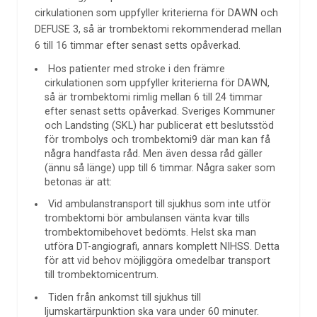
cirkulationen som uppfyller kriterierna för DAWN och
DEFUSE 3, så är trombektomi rekommenderad mellan
6 till 16 timmar efter senast setts opåverkad.
Hos patienter med stroke i den främre
cirkulationen som uppfyller kriterierna för DAWN,
så är trombektomi rimlig mellan 6 till 24 timmar
efter senast setts opåverkad. Sveriges Kommuner
och Landsting (SKL) har publicerat ett beslutsstöd
för trombolys och trombektomi9 där man kan få
några handfasta råd. Men även dessa råd gäller
(ännu så länge) upp till 6 timmar. Några saker som
betonas är att:
Vid ambulanstransport till sjukhus som inte utför
trombektomi bör ambulansen vänta kvar tills
trombektomibehovet bedömts. Helst ska man
utföra DT-angiografi, annars komplett NIHSS. Detta
för att vid behov möjliggöra omedelbar transport
till trombektomicentrum.
Tiden från ankomst till sjukhus till
ljumskartärpunktion ska vara under 60 minuter.