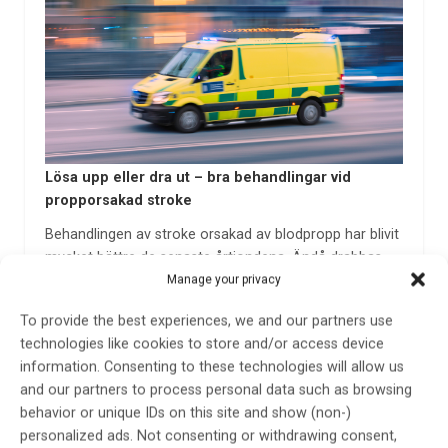
Lösa upp eller dra ut – bra behandlingar vid
propporsakad stroke
Behandlingen av stroke orsakad av blodpropp har blivit
mycket bättre de senaste årtiondena. Ändå drabbas
fortfarande en del av svåra stroke med
Manage your privacy
funktionsnedsättning till följd. En vanlig orsak är att
To provide the best experiences, we and our partners use
patienter kommer för sent till sjukhus. Här återstår
technologies like cookies to store and/or access device
därför mycket…
information. Consenting to these technologies will allow us
20 dec 2023
and our partners to process personal data such as browsing
behavior or unique IDs on this site and show (non-)
personalized ads. Not consenting or withdrawing consent,