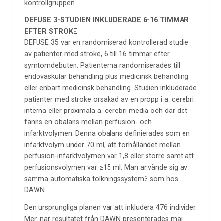
kontrollgruppen.
DEFUSE 3-STUDIEN INKLUDERADE 6-16 TIMMAR
EFTER STROKE
DEFUSE 35 var en randomiserad kontrollerad studie
av patienter med stroke, 6 till 16 timmar efter
symtomdebuten. Patienterna randomiserades till
endovaskulär behandling plus medicinsk behandling
eller enbart medicinsk behandling. Studien inkluderade
patienter med stroke orsakad av en propp i a. cerebri
interna eller proximala a. cerebri media och där det
fanns en obalans mellan perfusion- och
infarktvolymen. Denna obalans definierades som en
infarktvolym under 70 ml, att förhållandet mellan
perfusion-infarktvolymen var 1,8 eller större samt att
perfusionsvolymen var ≥15 ml. Man använde sig av
samma automatiska tolkningssystem3 som hos
DAWN.
Den ursprungliga planen var att inkludera 476 individer.
Men när resultatet från DAWN presenterades maj