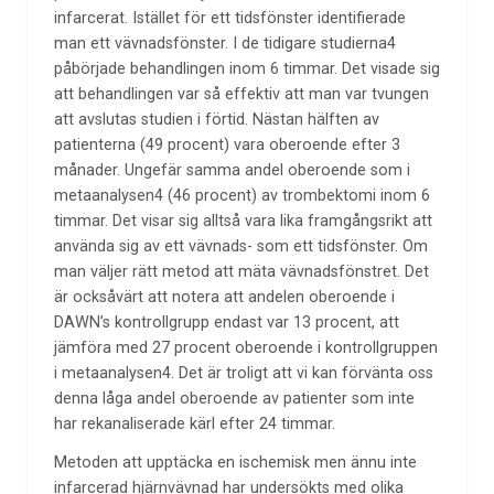
infarcerat. Istället för ett tidsfönster identifierade
man ett vävnadsfönster. I de tidigare studierna4
påbörjade behandlingen inom 6 timmar. Det visade sig
att behandlingen var så effektiv att man var tvungen
att avslutas studien i förtid. Nästan hälften av
patienterna (49 procent) vara oberoende efter 3
månader. Ungefär samma andel oberoende som i
metaanalysen4 (46 procent) av trombektomi inom 6
timmar. Det visar sig alltså vara lika framgångsrikt att
använda sig av ett vävnads- som ett tidsfönster. Om
man väljer rätt metod att mäta vävnadsfönstret. Det
är ocksåvärt att notera att andelen oberoende i
DAWN’s kontrollgrupp endast var 13 procent, att
jämföra med 27 procent oberoende i kontrollgruppen
i metaanalysen4. Det är troligt att vi kan förvänta oss
denna låga andel oberoende av patienter som inte
har rekanaliserade kärl efter 24 timmar.
Metoden att upptäcka en ischemisk men ännu inte
infarcerad hjärnvävnad har undersökts med olika