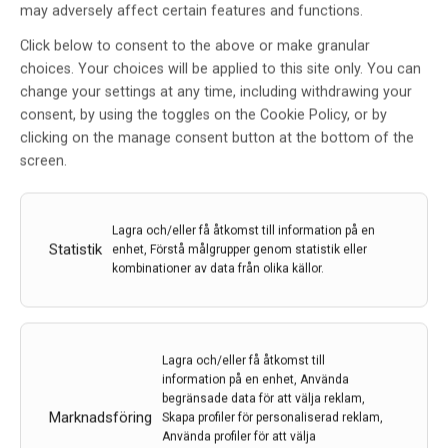
may adversely affect certain features and functions.
Click below to consent to the above or make granular
choices. Your choices will be applied to this site only. You can
change your settings at any time, including withdrawing your
consent, by using the toggles on the Cookie Policy, or by
clicking on the manage consent button at the bottom of the
screen.
Lagra och/eller få åtkomst till information på en
Statistik
enhet, Förstå målgrupper genom statistik eller
kombinationer av data från olika källor.
Ny studie: Förlorad hjärnfunktion återställdes efter
stroke
Lagra och/eller få åtkomst till
I strokemodeller på möss, har forskare lyckats
information på en enhet, Använda
återställa förlorad hjärnfunktion med hjälp av små
begränsade data för att välja reklam,
Marknadsföring
molekyler som i framtiden kan utvecklas till
Skapa profiler för personaliserad reklam,
Använda profiler för att välja
strokeläkemedel. ­