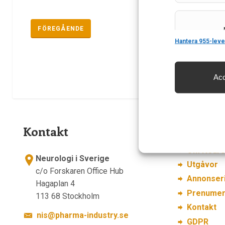
FÖREGÅENDE
Features
Hantera 955-leve
Acc
Säkerställa 
och innehåll
Kontakt
Länkar
Om Neurol
Neurologi i Sverige
Utgåvor
c/o Forskaren Office Hub
Annonser
Hagaplan 4
Prenumer
113 68 Stockholm
Kontakt
nis@pharma-industry.se
GDPR