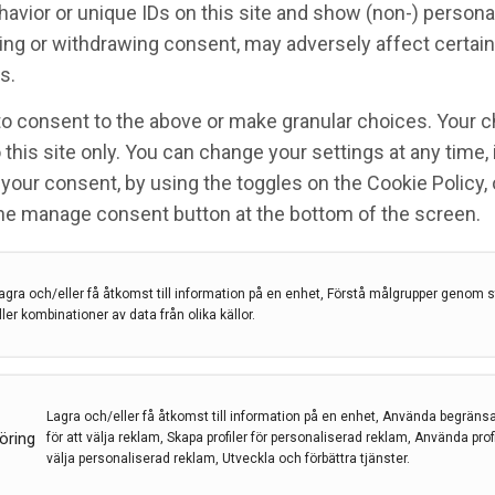
avior or unique IDs on this site and show (non-) persona
ng or withdrawing consent, may adversely affect certain
om Alzheimers sjukdom
s.
to consent to the above or make granular choices. Your c
 this site only. You can change your settings at any time,
your consent, by using the toggles on the Cookie Policy, 
the manage consent button at the bottom of the screen.
-teknik
,
Horizon 2020
,
Lovisa Lundholm
,
Stockholms
titutionen för molekylär biovetenskap, Wenner-
agra och/eller få åtkomst till information på en enhet, Förstå målgrupper genom st
ller kombinationer av data från olika källor.
år i ett nytt projekt om en möjlig behandling av
av EU-kommissionen.
Lagra och/eller få åtkomst till information på en enhet, Använda begräns
öring
för att välja reklam, Skapa profiler för personaliserad reklam, Använda profil
välja personaliserad reklam, Utveckla och förbättra tjänster.