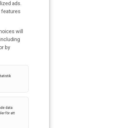
lized ads.
 features
hoices will
 including
or by
atistik
ade data
er för att