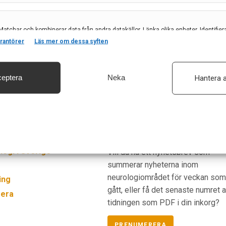
1
2
Matchar och kombinerar data från andra datakällor, Länka olika enheter, Identifier
baserat på information som överförs automatiskt.
rantörer
Läs mer om dessa syften
eptera
Neka
Hantera a
säkerhet, förhindra och upptäcka bedrägerier samt åtgärda fel, Leverera och visa
, Spara och meddela dina integritetsval.
Prenumerera
ogi i Sverige
Vill du ha ett nyhetsbrev som
summerar nyheterna inom
neurologiområdet för veckan so
ing
gått, eller få det senaste numret 
era
tidningen som PDF i din inkorg?
PRENUMERERA