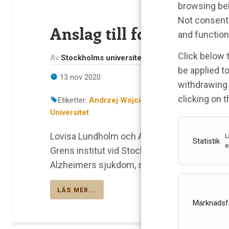
browsing beh
Not consenti
Anslag till forskning 
and function
Click below 
Av
Stockholms universitet
be applied to
13 nov 2020
withdrawing 
clicking on 
Etiketter:
Andrzej Wojcik
,
boron neutron capture
Universitet
Lovisa Lundholm och Andrzej Wojcik vid Ins
L
Statistik
e
Grens institut vid Stockholms universitet ing
Alzheimers sjukdom, som beviljats anslag 
LÄS MER...
Marknadsf