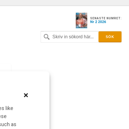
SENASTE NUMRET:
Nr 2 2026
s like
ese
 such as