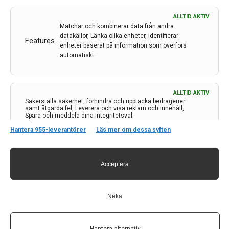
ALLTID AKTIV
Matchar och kombinerar data från andra
datakällor, Länka olika enheter, Identifierar
Features
Kontakt
enheter baserat på information som överförs
automatiskt.
Neurologi i Sverige
c/o Forskaren Office Hub
Hagaplan 4
ALLTID AKTIV
113 68 Stockholm
Säkerställa säkerhet, förhindra och upptäcka bedrägerier
samt åtgärda fel, Leverera och visa reklam och innehåll,
nis@pharma-industry.se
Spara och meddela dina integritetsval.
Hantera 955-leverantörer
Läs mer om dessa syften
Länkar
Acceptera
Om Neurologi i Sverige
Utgåvor
Annonsering
Neka
Prenumerera
Kontakt
GDPR
Hantera alternativ