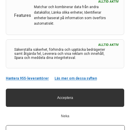
Institutet.
ALLTID AKTIV
Matchar och kombinerar data från andra
Eftersom det var relativt få studiedeltagare är det
datakällor, Länka olika enheter, Identifierar
Features
svårt att dra säkra slutsatser om sambanden, men
enheter baserat på information som överförs
automatiskt.
resultaten är generaliserbara till liknande
patientgrupper. Stress stör också sömnen, vilket i sin
tur påverkar kognitionen negativt. Därför justerade
forskarna för sömnläkemedel, men de tog inte
ALLTID AKTIV
Säkerställa säkerhet, förhindra och upptäcka bedrägerier
hänsyn till andra aspekter av sömn som kan påverka
samt åtgärda fel, Leverera och visa reklam och innehåll,
kognitionen.
Spara och meddela dina integritetsval.
– Vi kommer att fortsätta att studera sambandet
mellan stress och sömnstörningar och hur det
Hantera 955-leverantörer
Läs mer om dessa syften
påverkar den kognitiva reserven hos patienter på
minnesmottagningar, säger Manasa Shanta
Yerramalla.
Acceptera
Forskningen finansierades huvudsakligen av
Alzheimerfonden, Vetenskapsrådet och Region
Neka
Stockholm (ALF-medel). Det finns inga rapporterade
intressekonflikter.