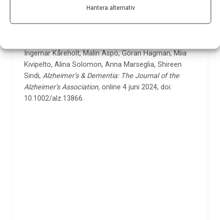
Publikation:
”Cognitive reserve, cortisol, and
Hantera alternativ
Alzheimer’s disease biomarkers: a memory clinic
study”, Manasa Shanta Yerramalla, Alexander Darin-
Mattsson, Chinedu T Udeh-Momoh, Jasper Holleman,
Ingemar Kåreholt, Malin Aspö, Göran Hagman, Miia
Kivipelto, Alina Solomon, Anna Marseglia, Shireen
Sindi,
Alzheimer’s & Dementia: The Journal of the
Alzheimer’s Association,
online 4 juni 2024, doi:
10.1002/alz.13866.