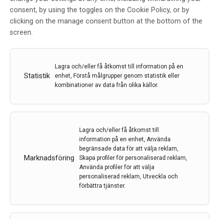
hur sambandet modifieras av fysiologisk stress
consent, by using the toggles on the Cookie Policy, or by
(uppmätta kortisolnivåer i saliv) och psykologisk
clicking on the manage consent button at the bottom of the
(upplevd) stress.
screen.
Lagra och/eller få åtkomst till information på en
Statistik
enhet, Förstå målgrupper genom statistik eller
Resultaten visar att en större kognitiv reserv var
kombinationer av data från olika källor.
kopplad till bättre kognition, men att fysiologisk stress
verkar motverka denna positiva effekt.
– Detta kan få klinisk betydelse eftersom allt mer
Lagra och/eller få åtkomst till
forskning tyder på att mindfulness-övningar och
information på en enhet, Använda
meditation kan minska kortisolnivåerna och förbättra
begränsade data för att välja reklam,
kognitionen. Olika strategier för stresshantering skulle
Marknadsföring
Skapa profiler för personaliserad reklam,
kunna vara ett bra komplement till befintliga
Använda profiler för att välja
livsstilsinterventioner för att förebygga Alzheimers
personaliserad reklam, Utveckla och
förbättra tjänster.
sjukdom, säger studiens förstaförfattare Manasa
Shanta Yerramalla, forskare vid institutionen för
neurobiologi, vårdvetenskap och samhälle, Karolinska