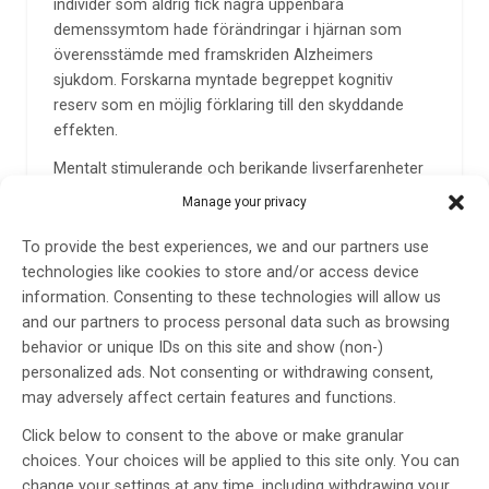
individer som aldrig fick några uppenbara
demenssymtom hade förändringar i hjärnan som
överensstämde med framskriden Alzheimers
sjukdom. Forskarna myntade begreppet kognitiv
reserv som en möjlig förklaring till den skyddande
effekten.
Mentalt stimulerande och berikande livserfarenheter
och beteenden som hög utbildningsnivå, ett komplext
Manage your privacy
jobb, fysisk aktivitet, fritidsaktiviteter och ett rikt
socialt liv bidrar till att bygga upp den kognitiva
To provide the best experiences, we and our partners use
reserven. Höga eller ihållande stressnivåer är dock
technologies like cookies to store and/or access device
förknippade med minskade sociala interaktioner,
information. Consenting to these technologies will allow us
försämrad förmåga att delta i fritidsaktiviteter och
and our partners to process personal data such as browsing
fysiska aktiviteter samt en ökad risk för demens.
behavior or unique IDs on this site and show (non-)
personalized ads. Not consenting or withdrawing consent,
Forskare vid Karolinska Institutet har nu undersökt
may adversely affect certain features and functions.
sambandet mellan kognitiv reserv, kognition och
biomarkörer för alzheimer hos 113 patienter från
Click below to consent to the above or make granular
minnesmottagningen vid Karolinska
choices. Your choices will be applied to this site only. You can
Universitetssjukhuset i Huddinge. De undersökte även
change your settings at any time, including withdrawing your