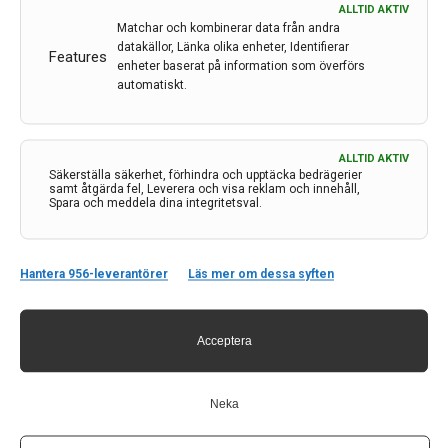
ALLTID AKTIV
inom läkemedelsområdet.
Matchar och kombinerar data från andra
– ACT EU ska förvandla EU till en region inom vilken
datakällor, Länka olika enheter, Identifierar
Features
enheter baserat på information som överförs
utveckling av kliniska prövningar stöds och möjliggör
automatiskt.
samarbete och innovation i alla steg i en
forskningsprocess. Viktigt är också att vi ska behålla
den höga nivån av skydd för deltagare i kliniska
ALLTID AKTIV
prövningar, fortsätter Björn Eriksson.
Säkerställa säkerhet, förhindra och upptäcka bedrägerier
samt åtgärda fel, Leverera och visa reklam och innehåll,
Artikel i Nature Review
Spara och meddela dina integritetsval.
Artikeln i Nature är undertecknad av representanter i
initiativet ACT EU och är publicerad i tidskriften
Nature Review Drug Discovery.
Hantera 956-leverantörer
Läs mer om dessa syften
– Syftet med artikeln är att dels beskriva de
utmaningar vi ser för fler kliniska prövningar i Sverige,
Acceptera
dels beskriva det arbete som vi nu gör för att stärka
samarbetet mellan EU-länderna, förenkla processen
och stödja fler stora, internationella kliniska
Neka
prövningar som omfattar flera länder, avslutar Björn
Eriksson.