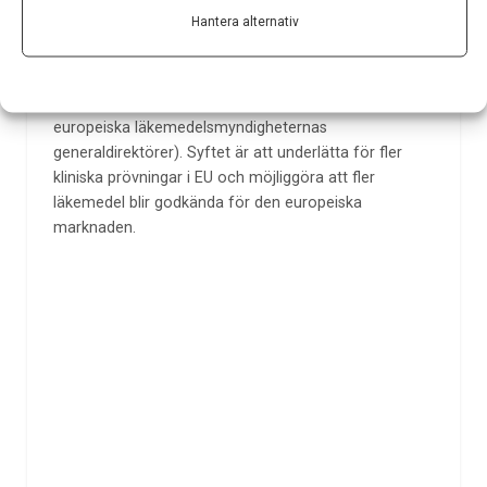
Hantera alternativ
Detta är ACT EU
Initiativtagare för ACT EU är EU-kommissionen och
genomförs tillsammans med EMA (den europeiska
läkemedelsmyndigheten) och HMA (nätverket för de
europeiska läkemedelsmyndigheternas
generaldirektörer). Syftet är att underlätta för fler
kliniska prövningar i EU och möjliggöra att fler
läkemedel blir godkända för den europeiska
marknaden.