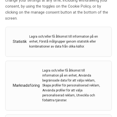
change your settings at any time, including withdrawing your
– Att fler läkemedel blir godkända och tillgängliga i
consent, by using the toggles on the Cookie Policy, or by
hela EU är prioriterat. Olika regelverk i olika länder,
clicking on the manage consent button at the bottom of the
bristande samarbete mellan myndigheter,
screen.
läkemedelsbolag och forskare och få deltagare i
prövningar har lett till att det tar längre tid att få fram
nya läkemedel som är godkända i hela EU. Därför
Lagra och/eller få åtkomst till information på en
startade initiativet ACT EU i januari 2022, säger
Björn
Statistik
enhet, Förstå målgrupper genom statistik eller
Eriksson
.
kombinationer av data från olika källor.
Lagra och/eller få åtkomst till
Förenklingar för fler kliniska prövningar
information på en enhet, Använda
Den 31 januari 2022 blev den nya EU-förordningen om
begränsade data för att välja reklam,
kliniska läkemedelsprövningar (CTR) tillämplig och
Marknadsföring
Skapa profiler för personaliserad reklam,
sedan 31 januari 2023 ska alla nya kliniska
Använda profiler för att välja
personaliserad reklam, Utveckla och
läkemedelsprövningar registreras i den EU-
förbättra tjänster.
gemensamma webbportalen CTIS. Målet med ACT
EU är att revolutionera hur kliniska prövningar
genomförs och göra EU mer lockande för forskning