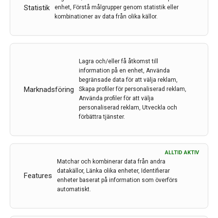
minnesmottagningar. Media skriver om både de nya
Statistik
enhet, Förstå målgrupper genom statistik eller
bromsmedicinerna som är på väg och möjligheterna
kombinationer av data från olika källor.
att upptäcka sjukdomen bara via ett enkelt blodprov.
Alla de här nyheterna driver upp förväntningarna
bland patienter och anhöriga.
En del läkare är nu rädda för en tsunami av nya
Lagra och/eller få åtkomst till
patienter som vill testa sig. Andra som redan har fått
information på en enhet, Använda
diagnosen kommer att kräva att få den nya
begränsade data för att välja reklam,
Marknadsföring
Skapa profiler för personaliserad reklam,
bromsmedicinen.
Använda profiler för att välja
Så vad kommer att hända? Och hur påverkar det
personaliserad reklam, Utveckla och
patienter med tidig Alzheimer?
förbättra tjänster.
Det här blev temat för ett av den ideella
organisationen Alzheimer Lifes uppskattade
frukostevent.
ALLTID AKTIV
För er som inte deltog kan man nu ta del av innehållet
Matchar och kombinerar data från andra
och dialogen genom den nya podden. Och vi får även
datakällor, Länka olika enheter, Identifierar
Features
lära oss om det senaste inom Alzheimer forskningen.
enheter baserat på information som överförs
automatiskt.
Forskaren
Bengt Winblad
är mer hoppfull än kanske
någonsin.