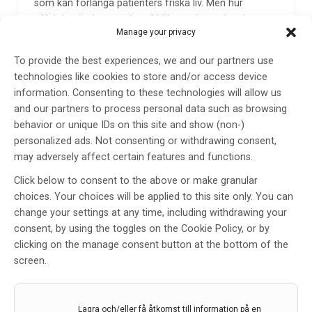
som kan förlänga patienters friska liv. Men hur
effektiva är de egentligen? Vilka patienter kan komma
Manage your privacy
i fråga att få dessa bromsmediciner? Och när är det
dags för att söka en minnesutredning?
To provide the best experiences, we and our partners use
Forskaren, läkaren, minnesutredaren och patienten i
technologies like cookies to store and/or access device
vårt unika frukostsamtal om allt det nya i forskningen
information. Consenting to these technologies will allow us
som påverkar patienter och anhöriga.
and our partners to process personal data such as browsing
behavior or unique IDs on this site and show (non-)
personalized ads. Not consenting or withdrawing consent,
may adversely affect certain features and functions.
Click below to consent to the above or make granular
choices. Your choices will be applied to this site only. You can
change your settings at any time, including withdrawing your
consent, by using the toggles on the Cookie Policy, or by
clicking on the manage consent button at the bottom of the
screen.
Den nya smått revolutionerande forskningen inom
Alzheimer skapar en perfekt storm för landets
Lagra och/eller få åtkomst till information på en