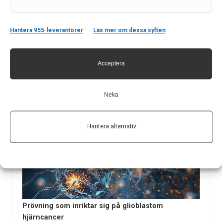
Läs hela artikeln
Hantera 955-leverantörer
Läs mer om dessa syften
Acceptera
Neka
Hantera alternativ
Liknande poster
Prövning som inriktar sig på glioblastom
hjärncancer