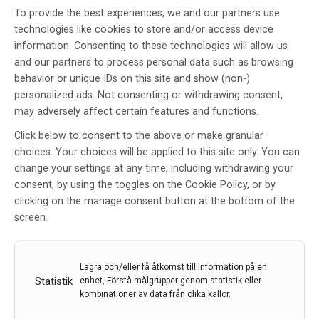
(RCT) och därför pågår en sådan RCT kring nyttan av
To provide the best experiences, we and our partners use
shuntkirurgi vid iNPH.
technologies like cookies to store and/or access device
information. Consenting to these technologies will allow us
Studiens mål och design
and our partners to process personal data such as browsing
En amerikansk studie, ledd av professor Mark Luciano
behavior or unique IDs on this site and show (non-)
från Baltimore, där Umeå varit enda utländska
personalized ads. Not consenting or withdrawing consent,
centrum, syftade till att utvärdera effektiviteten av
may adversely affect certain features and functions.
shuntkirurgi för patienter med iNPH genom en
multicenter, randomiserad, placebo-kontrollerad
Click below to consent to the above or make granular
pilotstudie. Studiens primära mål var en jämförelse
choices. Your choices will be applied to this site only. You can
mellan patienter randomiserade till att få en öppen
change your settings at any time, including withdrawing your
fungerande shunt jämfört med en avstängd icke
consent, by using the toggles on the Cookie Policy, or by
fungerande shunt, med uppföljning vid 4 och 12
clicking on the manage consent button at the bottom of the
månader.
screen.
Randomiserad & placebo
Deltagarna randomiserades till att antingen få en
Lagra och/eller få åtkomst till information på en
likvorshunt (s.k. Codman Certas Plus) inställd på 4
Statistik
enhet, Förstå målgrupper genom statistik eller
(=öppen shunt) eller inställd på 8 (=avstängd shunt,
kombinationer av data från olika källor.
placebo). Det primära utfallsmåttet var förändring i
maximal gånghastighet på en10-meters gångsträcka,