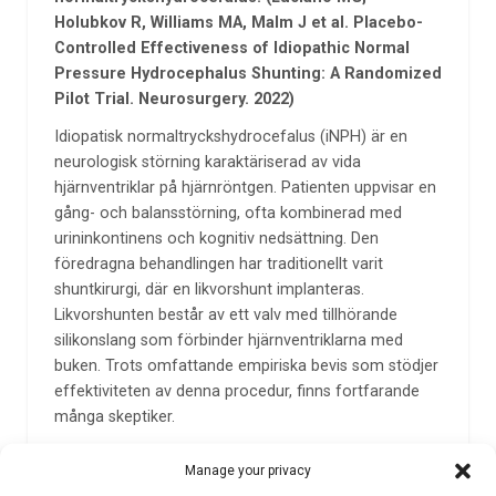
Holubkov R, Williams MA, Malm J et al. Placebo-
Controlled Effectiveness of Idiopathic Normal
Pressure Hydrocephalus Shunting: A Randomized
Pilot Trial. Neurosurgery. 2022)
Idiopatisk normaltryckshydrocefalus (iNPH) är en
neurologisk störning karaktäriserad av vida
hjärnventriklar på hjärnröntgen. Patienten uppvisar en
gång- och balansstörning, ofta kombinerad med
urininkontinens och kognitiv nedsättning. Den
föredragna behandlingen har traditionellt varit
shuntkirurgi, där en likvorshunt implanteras.
Likvorshunten består av ett valv med tillhörande
silikonslang som förbinder hjärnventriklarna med
buken. Trots omfattande empiriska bevis som stödjer
effektiviteten av denna procedur, finns fortfarande
många skeptiker.
I modern sjukvård bör behandling baseras på
Manage your privacy
resultaten av randomiserade kontrollerade studier