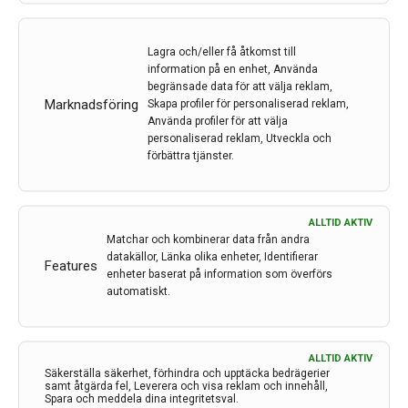
medan sekundära mått inkluderade funktionella
skalor för blåskontroll, dagliga aktiviteter, depression
Lagra och/eller få åtkomst till
och livskvalitet. Efter den initiala 4-månadersperioden
information på en enhet, Använda
justerades alla shuntar till att vara öppna, oavsett
begränsade data för att välja reklam,
initial grupp, och patienterna följdes upp vid 12
Marknadsföring
Skapa profiler för personaliserad reklam,
Använda profiler för att välja
månader.
personaliserad reklam, Utveckla och
Förbättring i gång- och blåsfunktion
förbättra tjänster.
Pilotstudien omfattade 18 patienter och visade att
patienterna i medel gick 0,28 m/s snabbare vid öppen
shunt jämfört med placebogruppen. Skillnaden var
ALLTID AKTIV
inte statistiskt signifikant men trenden mot förbättrad
Matchar och kombinerar data från andra
datakällor, Länka olika enheter, Identifierar
gång var kraftig. Blåsfunktionen förbättrades
Features
enheter baserat på information som överförs
signifikant. Vid 12 månaders kontrollen hade båda
automatiskt.
grupperna haft shunten öppen i minst 8 månader, och
båda grupperna uppvisade samma förbättring i gång.
Sålunda kunde man inte se någon negativ effekt av
ALLTID AKTIV
att shunten varit stängd i fyra månader i
Säkerställa säkerhet, förhindra och upptäcka bedrägerier
placebogruppen.
samt åtgärda fel, Leverera och visa reklam och innehåll,
Spara och meddela dina integritetsval.