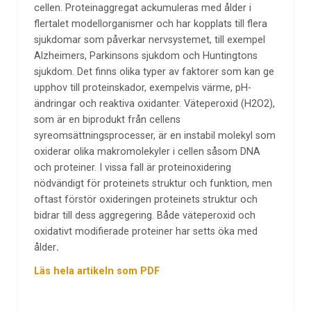
cellen. Proteinaggregat ackumuleras med ålder i
flertalet modellorganismer och har kopplats till flera
sjukdomar som påverkar nervsystemet, till exempel
Alzheimers, Parkinsons sjukdom och Huntingtons
sjukdom. Det finns olika typer av faktorer som kan ge
upphov till proteinskador, exempelvis värme, pH-
ändringar och reaktiva oxidanter. Väteperoxid (H2O2),
som är en biprodukt från cellens
syreomsättningsprocesser, är en instabil molekyl som
oxiderar olika makromolekyler i cellen såsom DNA
och proteiner. I vissa fall är proteinoxidering
nödvändigt för proteinets struktur och funktion, men
oftast förstör oxideringen proteinets struktur och
bidrar till dess aggregering. Både väteperoxid och
oxidativt modifierade proteiner har setts öka med
ålder
.
Läs hela artikeln som PDF