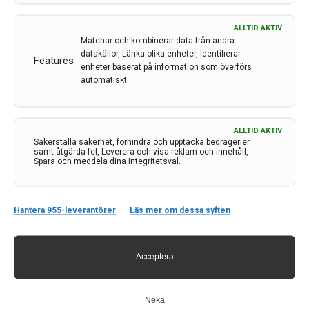
ALLTID AKTIV
Matchar och kombinerar data från andra
datakällor, Länka olika enheter, Identifierar
Features
enheter baserat på information som överförs
automatiskt.
Stimulering i hjärnan minskar ofrivilliga skakningar
Neurokirurgisk behandling med djup hjärnstimulering i
ett relativt nytt målområde har visat sig lindra ofrivilliga
ALLTID AKTIV
skakningar vid Parkinsons sjukdom och Essentiell
Säkerställa säkerhet, förhindra och upptäcka bedrägerier
samt åtgärda fel, Leverera och visa reklam och innehåll,
tremor i upp till minst 5 och 10 år efter
Spara och meddela dina integritetsval.
behandlingsstart. Genom att använda detta
målområde kunde operationen dessutom…
Hantera 955-leverantörer
Läs mer om dessa syften
4 dec 2023
Acceptera
Neka