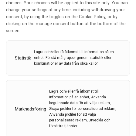
choices. Your choices will be applied to this site only. You can
change your settings at any time, including withdrawing your
consent, by using the toggles on the Cookie Policy, or by
clicking on the manage consent button at the bottom of the
Unik hjärnbehandling med fokuserat ultraljud
screen.
Den första behandlingen med nytt
Magnetkameraguidat Fokusert Ultraljud (FUS) utanför
USA har utförts på Norrlands universitetssjukhus.
Lagra och/eller få åtkomst till information på en
Statistik
enhet, Förstå målgrupper genom statistik eller
11 dec 2024
kombinationer av data från olika källor.
Lagra och/eller få åtkomst till
information på en enhet, Använda
begränsade data för att välja reklam,
Marknadsföring
Skapa profiler för personaliserad reklam,
Använda profiler för att välja
personaliserad reklam, Utveckla och
förbättra tjänster.