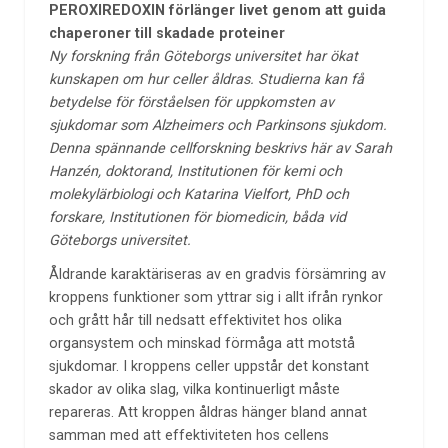
PEROXIREDOXIN förlänger livet genom att guida
chaperoner till skadade proteiner
Ny forskning från Göteborgs universitet har ökat
kunskapen om hur celler åldras. Studierna kan få
betydelse för förståelsen för uppkomsten av
sjukdomar som Alzheimers och Parkinsons sjukdom.
Denna spännande cellforskning beskrivs här av Sarah
Hanzén, doktorand, Institutionen för kemi och
molekylärbiologi och Katarina Vielfort, PhD och
forskare, Institutionen för biomedicin, båda vid
Göteborgs universitet.
Åldrande karaktäriseras av en gradvis försämring av
kroppens funktioner som yttrar sig i allt ifrån rynkor
och grått hår till nedsatt effektivitet hos olika
organsystem och minskad förmåga att motstå
sjukdomar. I kroppens celler uppstår det konstant
skador av olika slag, vilka kontinuerligt måste
repareras. Att kroppen åldras hänger bland annat
samman med att effektiviteten hos cellens