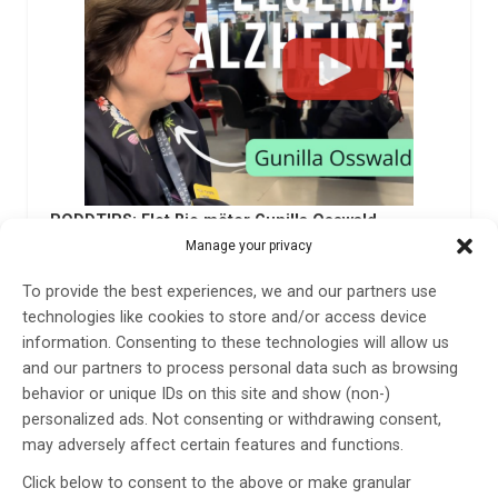
PODDTIPS: Flot.Bio möter Gunilla Osswald
Manage your privacy
Philip from Flot.Bio was at BIO-Europe in Stockholm in
November, talking with Gunilla Osswalld, the CEO of
To provide the best experiences, we and our partners use
BioArctic. Listen to the podcast interview here.
technologies like cookies to store and/or access device
information. Consenting to these technologies will allow us
11 dec 2024
and our partners to process personal data such as browsing
behavior or unique IDs on this site and show (non-)
personalized ads. Not consenting or withdrawing consent,
may adversely affect certain features and functions.
Click below to consent to the above or make granular