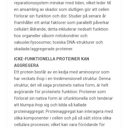
reparationssystem minskar med tiden, vilket leder till
en ansamling av skador som slutligen gör att cellen
förlorar sin funktion och dör. Studier på senare år
framhåller ett antal faktorer som parallellt påverkar
cellulärt åldrande; detta inkluderar nedsatt funktion
hos organeller såsom mitokondrier och
vakuoler/lysosomer, toxiska DNA-strukturer och
skadade/aggregerade proteiner.
ICKE-FUNKTIONELLA PROTEINER KAN
AGGREGERA
Ett protein består av en kedja med aminosyror som
har veckats ihop i en tredimensionell struktur. Denna
struktur, det vill säga proteinets nativa form, är helt
avgörande för proteinets funktion. Proteiner som
förlorat sin nativa form är ofunktionella och tenderar
att klumpa ihop sig och bilda så kallade
proteinaggregat. Proteinaggregat kan interagera med
olika komponenter i cellen och på så sätt störa olika
cellulära processer, vilket kan vara förödande för