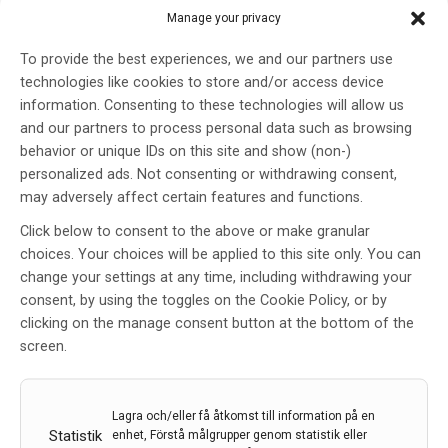
Manage your privacy
Nytt herpesvirus kopplas till multipel skleros
Ett stort antal riskfaktorer för MS, som orsakar skador
To provide the best experiences, we and our partners use
i centrala nervsystemet, har identifierats. Dock är det
technologies like cookies to store and/or access device
fortfarande okänt varför sjukdomen uppstår. De
information. Consenting to these technologies will allow us
senaste åren har herpesviruset Epstein Barr-virus (EBV)
and our partners to process personal data such as browsing
etablerats som den främsta riskfaktorn.
behavior or unique IDs on this site and show (non-)
personalized ads. Not consenting or withdrawing consent,
16 nov 2023
may adversely affect certain features and functions.
Click below to consent to the above or make granular
choices. Your choices will be applied to this site only. You can
change your settings at any time, including withdrawing your
consent, by using the toggles on the Cookie Policy, or by
clicking on the manage consent button at the bottom of the
screen.
Lagra och/eller få åtkomst till information på en
Statistik
enhet, Förstå målgrupper genom statistik eller