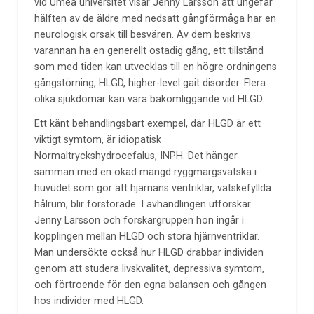
vid Umeå universitet visar Jenny Larsson att ungefär
hälften av de äldre med nedsatt gångförmåga har en
neurologisk orsak till besvären. Av dem beskrivs
varannan ha en generellt ostadig gång, ett tillstånd
som med tiden kan utvecklas till en högre ordningens
gångstörning, HLGD, higher-level gait disorder. Flera
olika sjukdomar kan vara bakomliggande vid HLGD.
Ett känt behandlingsbart exempel, där HLGD är ett
viktigt symtom, är idiopatisk
Normaltryckshydrocefalus, INPH. Det hänger
samman med en ökad mängd ryggmärgsvätska i
huvudet som gör att hjärnans ventriklar, vätskefyllda
hålrum, blir förstorade. I avhandlingen utforskar
Jenny Larsson och forskargruppen hon ingår i
kopplingen mellan HLGD och stora hjärnventriklar.
Man undersökte också hur HLGD drabbar individen
genom att studera livskvalitet, depressiva symtom,
och förtroende för den egna balansen och gången
hos individer med HLGD.