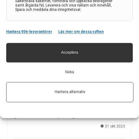
Säkerställa säkerhet, förhindra och upptäcka bedrägerier
samt åtgärda fel, Leverera och visa reklam och innehåll,
Spara och meddela dina integritetsval.
Hantera 956-leverantörer
Läs mer om dessa syften
Acceptera
DNA:s organisation påverkar tillväxten av dödliga
hjärntumörer som svar på neuronala signaler
Neka
En studie vid Umeå universitet visar att DNA:s
tredimensionella organisation kan påverka
Hantera alternativ
utvecklingen av den aggressiva hjärntumören
glioblastom. Efter att ha identifierat de faktorer som
glioblastom använder för att svara på nervceller
genom att växa och sprida sig, banar denna…
31 okt 2023