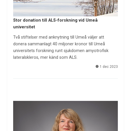
Stor donation till ALS-forskning vid Umeå
universitet
Två stiftelser med anknytning till Umeå väljer att
donera sammanlagt 40 miljoner kronor till Umeå
universitets forskning runt sjukdomen amyotrofisk
lateralskleros, mer känd som ALS.
1 dec 2023