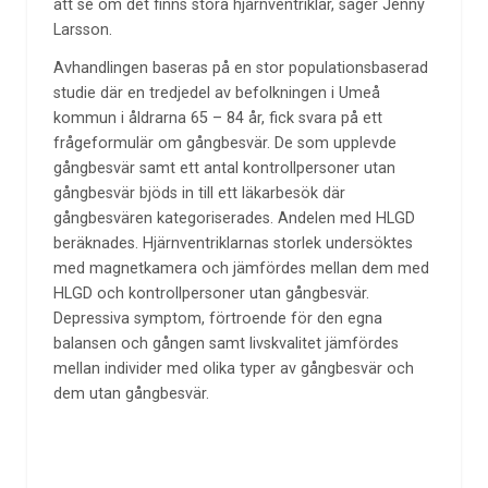
att se om det finns stora hjärnventriklar, säger Jenny
Larsson.
Avhandlingen baseras på en stor populationsbaserad
studie där en tredjedel av befolkningen i Umeå
kommun i åldrarna 65 – 84 år, fick svara på ett
frågeformulär om gångbesvär. De som upplevde
gångbesvär samt ett antal kontrollpersoner utan
gångbesvär bjöds in till ett läkarbesök där
gångbesvären kategoriserades. Andelen med HLGD
beräknades. Hjärnventriklarnas storlek undersöktes
med magnetkamera och jämfördes mellan dem med
HLGD och kontrollpersoner utan gångbesvär.
Depressiva symptom, förtroende för den egna
balansen och gången samt livskvalitet jämfördes
mellan individer med olika typer av gångbesvär och
dem utan gångbesvär.