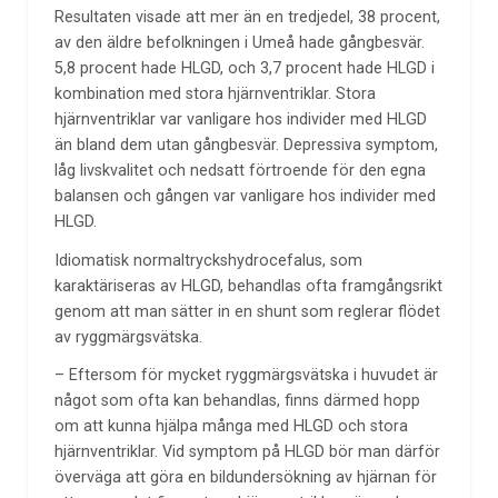
Resultaten visade att mer än en tredjedel, 38 procent,
av den äldre befolkningen i Umeå hade gångbesvär.
5,8 procent hade HLGD, och 3,7 procent hade HLGD i
kombination med stora hjärnventriklar. Stora
hjärnventriklar var vanligare hos individer med HLGD
än bland dem utan gångbesvär. Depressiva symptom,
låg livskvalitet och nedsatt förtroende för den egna
balansen och gången var vanligare hos individer med
HLGD.
Idiomatisk normaltryckshydrocefalus, som
karaktäriseras av HLGD, behandlas ofta framgångsrikt
genom att man sätter in en shunt som reglerar flödet
av ryggmärgsvätska.
– Eftersom för mycket ryggmärgsvätska i huvudet är
något som ofta kan behandlas, finns därmed hopp
om att kunna hjälpa många med HLGD och stora
hjärnventriklar. Vid symptom på HLGD bör man därför
överväga att göra en bildundersökning av hjärnan för