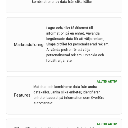
kombinationer av data från olika källor.
Lagra och/eller få åtkomst till
Utjämning av sociala ojämlikheter kan rädda liv
information på en enhet, Använda
efter stroke
begränsade data för att välja reklam,
Marknadsföring
Skapa profiler för personaliserad reklam,
Personer med låg utbildning och låg inkomst kan löpa
Använda profiler för att välja
en tioprocentigt ökad risk för att dö eller vara
personaliserad reklam, Utveckla och
förbättra tjänster.
beroende av hjälp tre månader efter stroke, jämfört
med personer med hög utbildning och inkomst.
14 nov 2023
ALLTID AKTIV
Matchar och kombinerar data från andra
datakällor, Länka olika enheter, Identifierar
Features
enheter baserat på information som överförs
automatiskt.
ALLTID AKTIV