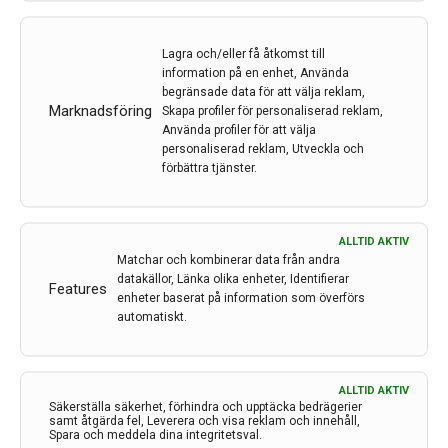
Ögonmusklernas motståndskraft vid ALS
Amyotrofisk lateralskleros (ALS) är ett
Lagra och/eller få åtkomst till
neurodegenerativt syndrom som innebär nervcellsdöd
information på en enhet, Använda
av både övre och nedre motorneuron vilket leder till
begränsade data för att välja reklam,
Marknadsföring
förtvining av skelettmuskulatur, förlust av viljestyrda
Skapa profiler för personaliserad reklam,
Använda profiler för att välja
rörelser och andningssvikt. Ögonmusklerna har visat
personaliserad reklam, Utveckla och
sig ha särskilt unika egenskaper jämfört med annan
förbättra tjänster.
tvärstrimmig…
21 sep 2023
ALLTID AKTIV
Matchar och kombinerar data från andra
datakällor, Länka olika enheter, Identifierar
Features
enheter baserat på information som överförs
automatiskt.
ALLTID AKTIV
Säkerställa säkerhet, förhindra och upptäcka bedrägerier
samt åtgärda fel, Leverera och visa reklam och innehåll,
Spara och meddela dina integritetsval.