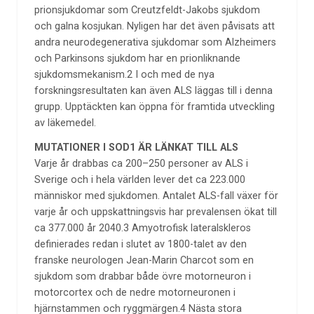
prionsjukdomar som Creutzfeldt-Jakobs sjukdom
och galna kosjukan. Nyligen har det även påvisats att
andra neurodegenerativa sjukdomar som Alzheimers
och Parkinsons sjukdom har en prionliknande
sjukdomsmekanism.2 I och med de nya
forskningsresultaten kan även ALS läggas till i denna
grupp. Upptäckten kan öppna för framtida utveckling
av läkemedel.
MUTATIONER I SOD1 ÄR LÄNKAT TILL ALS
Varje år drabbas ca 200–250 personer av ALS i
Sverige och i hela världen lever det ca 223.000
människor med sjukdomen. Antalet ALS-fall växer för
varje år och uppskattningsvis har prevalensen ökat till
ca 377.000 år 2040.3 Amyotrofisk lateralskleros
definierades redan i slutet av 1800-talet av den
franske neurologen Jean-Marin Charcot som en
sjukdom som drabbar både övre motorneuron i
motorcortex och de nedre motorneuronen i
hjärnstammen och ryggmärgen.4 Nästa stora