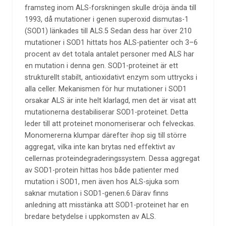
framsteg inom ALS-forskningen skulle dröja ända till
1993, då mutationer i genen superoxid dismutas-1
(SOD1) länkades till ALS.5 Sedan dess har över 210
mutationer i SOD1 hittats hos ALS-patienter och 3–6
procent av det totala antalet personer med ALS har
en mutation i denna gen. SOD1-proteinet är ett
strukturellt stabilt, antioxidativt enzym som uttrycks i
alla celler. Mekanismen för hur mutationer i SOD1
orsakar ALS är inte helt klarlagd, men det är visat att
mutationerna destabiliserar SOD1-proteinet. Detta
leder till att proteinet monomeriserar och felveckas.
Monomererna klumpar därefter ihop sig till större
aggregat, vilka inte kan brytas ned effektivt av
cellernas proteindegraderingssystem. Dessa aggregat
av SOD1-protein hittas hos både patienter med
mutation i SOD1, men även hos ALS-sjuka som
saknar mutation i SOD1-genen.6 Därav finns
anledning att misstänka att SOD1-proteinet har en
bredare betydelse i uppkomsten av ALS.