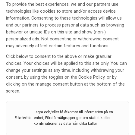
To provide the best experiences, we and our partners use
technologies like cookies to store and/or access device
information. Consenting to these technologies will allow us
and our partners to process personal data such as browsing
behavior or unique IDs on this site and show (non-)
Rekordstort bidrag till ALS-forskning
personalized ads. Not consenting or withdrawing consent,
may adversely affect certain features and functions.
Neuroförbundet delar ut nära 14 miljoner kronor till tre
ALS-forskningsprojekt. Forskningen ska bidra till bättre
Click below to consent to the above or make granular
omvårdnad, nya mediciner och precisionsläkemedel.
choices. Your choices will be applied to this site only. You can
change your settings at any time, including withdrawing your
7 nov 2023
consent, by using the toggles on the Cookie Policy, or by
clicking on the manage consent button at the bottom of the
screen.
Lagra och/eller få åtkomst till information på en
Statistik
enhet, Förstå målgrupper genom statistik eller
kombinationer av data från olika källor.