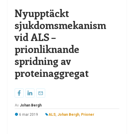
Nyupptäckt
sjukdomsmekanism
vid ALS –
prionliknande
spridning av
proteinaggregat
Av
Johan Bergh
6 mar 2019
ALS
,
Johan Bergh
,
Prioner