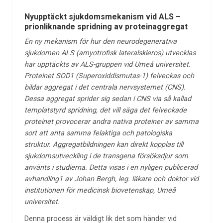
Nyupptäckt sjukdomsmekanism vid ALS –
prionliknande spridning av proteinaggregat
En ny mekanism för hur den neurodegenerativa
sjukdomen ALS (amyotrofisk lateralskleros) utvecklas
har upptäckts av ALS-gruppen vid Umeå universitet.
Proteinet SOD1 (Superoxiddismutas-1) felveckas och
bildar aggregat i det centrala nervsystemet (CNS).
Dessa aggregat sprider sig sedan i CNS via så kallad
templatstyrd spridning, det vill säga det felveckade
proteinet provocerar andra nativa proteiner av samma
sort att anta samma felaktiga och patologiska
struktur. Aggregatbildningen kan direkt kopplas till
sjukdomsutveckling i de transgena försöksdjur som
använts i studierna. Detta visas i en nyligen publicerad
avhandling1 av Johan Bergh, leg. läkare och doktor vid
institutionen för medicinsk biovetenskap, Umeå
universitet.
Denna process är väldigt lik det som händer vid