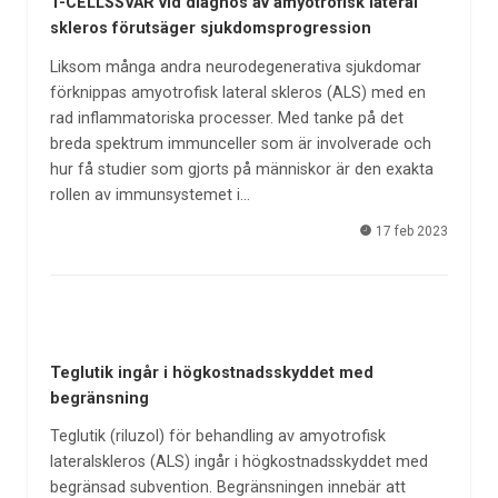
T-CELLSSVAR vid diagnos av amyotrofisk lateral
skleros förutsäger sjukdomsprogression
Liksom många andra neurodegenerativa sjukdomar
förknippas amyotrofisk lateral skleros (ALS) med en
rad inflammatoriska processer. Med tanke på det
breda spektrum immunceller som är involverade och
hur få studier som gjorts på människor är den exakta
rollen av immunsystemet i…
17 feb 2023
Teglutik ingår i högkostnadsskyddet med
begränsning
Teglutik (riluzol) för behandling av amyotrofisk
lateralskleros (ALS) ingår i högkostnadsskyddet med
begränsad subvention. Begränsningen innebär att