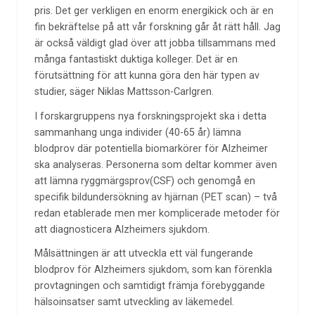
pris. Det ger verkligen en enorm energikick och är en
fin bekräftelse på att vår forskning går åt rätt håll. Jag
är också väldigt glad över att jobba tillsammans med
många fantastiskt duktiga kolleger. Det är en
förutsättning för att kunna göra den här typen av
studier, säger Niklas Mattsson-Carlgren.
I forskargruppens nya forskningsprojekt ska i detta
sammanhang unga individer (40-65 år) lämna
blodprov där potentiella biomarkörer för Alzheimer
ska analyseras. Personerna som deltar kommer även
att lämna ryggmärgsprov(CSF) och genomgå en
specifik bildundersökning av hjärnan (PET scan) – två
redan etablerade men mer komplicerade metoder för
att diagnosticera Alzheimers sjukdom.
Målsättningen är att utveckla ett väl fungerande
blodprov för Alzheimers sjukdom, som kan förenkla
provtagningen och samtidigt främja förebyggande
hälsoinsatser samt utveckling av läkemedel.