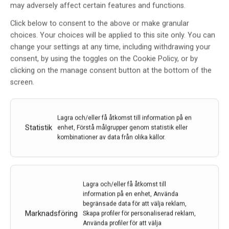
may adversely affect certain features and functions.
Click below to consent to the above or make granular
choices. Your choices will be applied to this site only. You can
change your settings at any time, including withdrawing your
consent, by using the toggles on the Cookie Policy, or by
clicking on the manage consent button at the bottom of the
screen.
Hallonlika kärlförändringar kan lära oss mer om
olika former av demens
Hallonlika kärlförändringar i hjärnan är vanliga vid
Lagra och/eller få åtkomst till information på en
vaskulär demens – som uppstår när kärlsjukdom
Statistik
enhet, Förstå målgrupper genom statistik eller
kombinationer av data från olika källor.
orsakar kronisk blodbrist i hjärnan – och även i
samband med andra tecken till kärlsjukdom. Det som
förvånade forskarna var att hallonen också förekom
vid en…
Lagra och/eller få åtkomst till
7 feb 2024
information på en enhet, Använda
begränsade data för att välja reklam,
Marknadsföring
Skapa profiler för personaliserad reklam,
Använda profiler för att välja