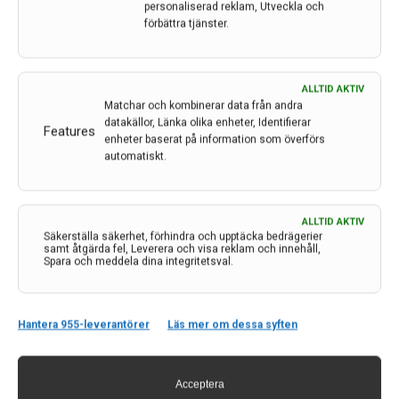
personaliserad reklam, Utveckla och
förbättra tjänster.
Knutor på hjärnan triggar epileptiska anfall – kan
kirurgi hjälpa?
ALLTID AKTIV
Tuberös skleros är en svår medfödd sjukdom där
Matchar och kombinerar data från andra
majoriteten också har epilepsi. Trots tung
datakällor, Länka olika enheter, Identifierar
Features
krampförebyggande medicinering är det få som
enheter baserat på information som överförs
automatiskt.
uppnår anfallsfrihet och många har fortsatt dagliga
anfall. Det enda sätt vi i nuläget känner till för att helt
bota…
ALLTID AKTIV
5 feb 2024
Säkerställa säkerhet, förhindra och upptäcka bedrägerier
samt åtgärda fel, Leverera och visa reklam och innehåll,
Spara och meddela dina integritetsval.
Hantera 955-leverantörer
Läs mer om dessa syften
Acceptera