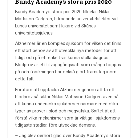
Bundy Academy’s stora pris 2020
Bundy Academy’s stora pris 2020 tilldelas Niklas
Mattsson-Carlgren, biträdande universitetslektor vid
Lunds universitet samt läkare vid Skånes
universitetssjukhus.
Alzheimer är en komplex sjukdom för vilken det finns
ett stort behov av att utveckla nya metoder för att
tidigt och på ett enkelt vis kunna ställa diagnos.
Blodprov är ett tillvägagångssätt som många hoppas
på och forskningen har också gjort framsteg inom
detta fält.
Förutom att upptäcka Alzheimer genom att ta ett
blodprov så siktar Niklas Mattsson-Carlgren även på
att kunna undersöka sjukdomen närmare med olika
typer av prover i blod och ryggvätska. Syftet ät att
förstå vilka mekanismer som är viktiga i sjukdomens
tidigaste stadier, före utvecklad demens.
– Jag blev oerhört glad över Bundy Academy’s stora