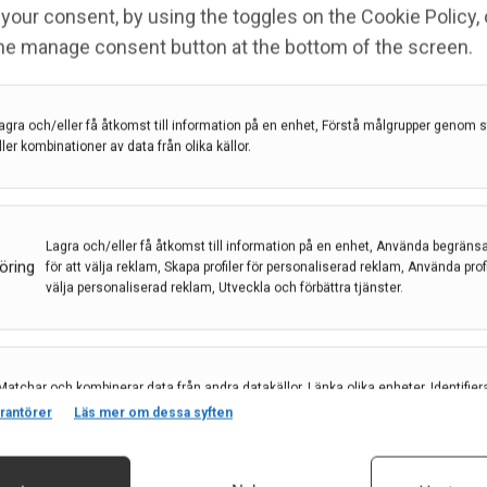
your consent, by using the toggles on the Cookie Policy, 
the manage consent button at the bottom of the screen.
agra och/eller få åtkomst till information på en enhet, Förstå målgrupper genom st
ller kombinationer av data från olika källor.
Lagra och/eller få åtkomst till information på en enhet, Använda begräns
öring
för att välja reklam, Skapa profiler för personaliserad reklam, Använda profil
välja personaliserad reklam, Utveckla och förbättra tjänster.
Matchar och kombinerar data från andra datakällor, Länka olika enheter, Identifier
baserat på information som överförs automatiskt.
rantörer
Läs mer om dessa syften
Prenumerera