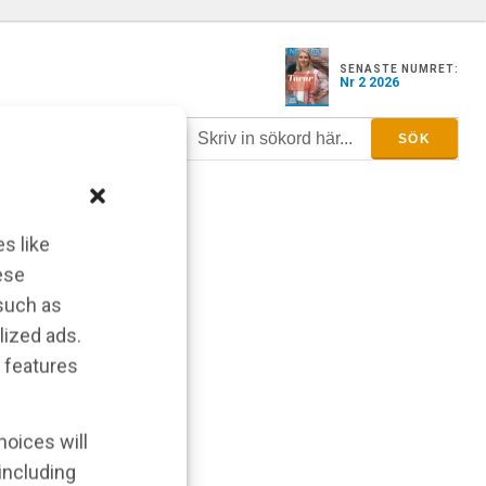
SENASTE NUMRET:
Nr 2 2026
s like
ese
 such as
lized ads.
 features
hoices will
 including