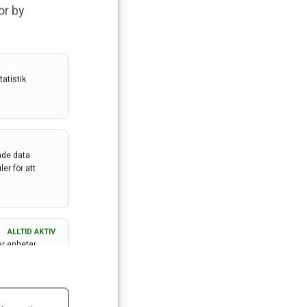
or by
atistik
ade data
er för att
ALLTID AKTIV
ar enheter