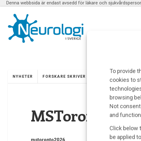
Denna webbsida är endast avsedd för läkare och sjukvårdspersona
To provide t
NYHETER
FORSKARE SKRIVER
UTBILDNINGAR
cookies to s
technologies
browsing beh
Not consenti
MSToronto2026
and function
Click below 
be applied to
mstoronto2026