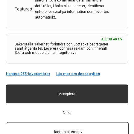
Matchar och kombinerar data från andra
University Hospital
datakällor, Länka olika enheter, Identifierar
Features
Senior consultant
enheter baserat på information som överförs
automatiskt.
Veronica Popescu
University MS Centre Pelt-Hasselt
Professor of Clinical Neuroimmunology
ALLTID AKTIV
Säkerställa säkerhet, förhindra och upptäcka bedrägerier
samt åtgärda fel, Leverera och visa reklam och innehåll,
Spara och meddela dina integritetsval.
Hantera 955-leverantörer
Läs mer om dessa syften
FOR MORE INFORMATION AND REGISTRATION
Acceptera
Neka
Hantera alternativ