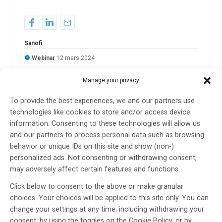
Sanofi
Webinar
12 mars 2024
Manage your privacy
To provide the best experiences, we and our partners use
Beyond the Surface : Understanding Smoldering
technologies like cookies to store and/or access device
Neuroinflammation
information. Consenting to these technologies will allow us
and our partners to process personal data such as browsing
Are you up-to-date with the latest research on
behavior or unique IDs on this site and show (non-)
Smoldering MS and its impact on disability
personalized ads. Not consenting or withdrawing consent,
progression in MS patients? If you want to learn
may adversely affect certain features and functions.
more and delve deeper, secure your spot for this
engaging virtual event on March 12th.
Click below to consent to the above or make granular
choices. Your choices will be applied to this site only. You can
Four of your colleagues, MS experts on the topic of
change your settings at any time, including withdrawing your
Smoldering MS, will share and discuss the latest
consent, by using the toggles on the Cookie Policy, or by
science, their perspectives, and insights into the