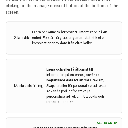
clicking on the manage consent button at the bottom of the
intricacies of Smoldering MS.
screen.
Lagra och/eller få åtkomst till information på en
Join us as we uncover the complexities of
Statistik
enhet, Förstå målgrupper genom statistik eller
Smoldering Neuroinflammation in MS:
kombinationer av data från olika källor.
Beyond the Surface: Understanding Smoldering
Neuroinflammation at 16:00-17:00 CET
Jan Lycke
Lagra och/eller få åtkomst till
Sahlgrenska Academy, University of Gothenburg,
information på en enhet, Använda
Sahlgrenska University Hospital
begränsade data för att välja reklam,
Professor of Neurology
Marknadsföring
Skapa profiler för personaliserad reklam,
Använda profiler för att välja
Laura Airas
personaliserad reklam, Utveckla och
University of Turku
förbättra tjänster.
Professor of Neuroimmunology
Morten Blinkenberg
ALLTID AKTIV
Danish Multiple Sclerosis Center, Copenhagen