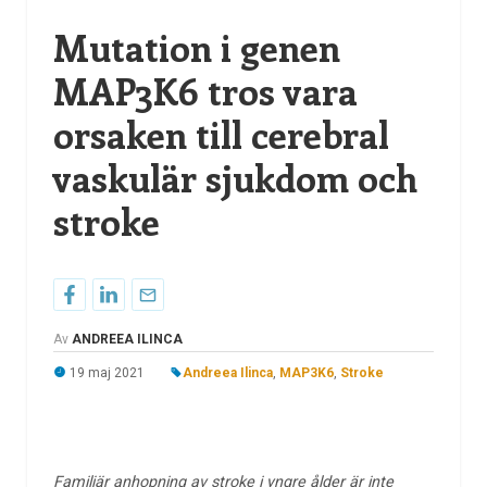
Mutation i genen
MAP3K6 tros vara
orsaken till cerebral
vaskulär sjukdom och
stroke
Av
ANDREEA ILINCA
19 maj 2021
Andreea Ilinca
,
MAP3K6
,
Stroke
Familjär anhopning av stroke i yngre ålder är inte