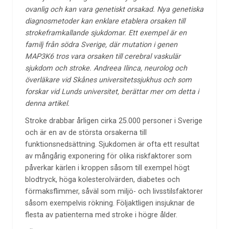
ovanlig och kan vara genetiskt orsakad. Nya genetiska
diagnosmetoder kan enklare etablera orsaken till
strokeframkallande sjukdomar. Ett exempel är en
familj från södra Sverige, där mutation i genen
MAP3K6 tros vara orsaken till cerebral vaskulär
sjukdom och stroke. Andreea Ilinca, neurolog och
överläkare vid Skånes universitetssjukhus och som
forskar vid Lunds universitet, berättar mer om detta i
denna artikel.
Stroke drabbar årligen cirka 25.000 personer i Sverige
och är en av de största orsakerna till
funktionsnedsättning. Sjukdomen är ofta ett resultat
av mångårig exponering för olika riskfaktorer som
påverkar kärlen i kroppen såsom till exempel högt
blodtryck, höga kolesterolvärden, diabetes och
förmaksflimmer, såväl som miljö- och livsstilsfaktorer
såsom exempelvis rökning. Följaktligen insjuknar de
flesta av patienterna med stroke i högre ålder.