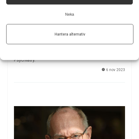
Hög biologisk ålder kan öka risken för demens
och stroke
Neka
Personer med högre biologisk ålder än deras faktiska
kronologiska ålder har signifikant ökad risk att drabbas
Hantera alternativ
av stroke och demens, framför allt vaskulär demens.
Det visar en studie från Karolinska Institutet som
publiceras i Journal of Neurology, Neurosurgery and
Psychiatry.
6 nov 2023