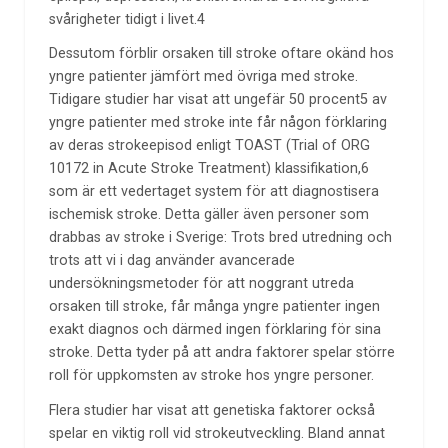
svårigheter tidigt i livet.4
Dessutom förblir orsaken till stroke oftare okänd hos
yngre patienter jämfört med övriga med stroke.
Tidigare studier har visat att ungefär 50 procent5 av
yngre patienter med stroke inte får någon förklaring
av deras strokeepisod enligt TOAST (Trial of ORG
10172 in Acute Stroke Treatment) klassifikation,6
som är ett vedertaget system för att diagnostisera
ischemisk stroke. Detta gäller även personer som
drabbas av stroke i Sverige: Trots bred utredning och
trots att vi i dag använder avancerade
undersökningsmetoder för att noggrant utreda
orsaken till stroke, får många yngre patienter ingen
exakt diagnos och därmed ingen förklaring för sina
stroke. Detta tyder på att andra faktorer spelar större
roll för uppkomsten av stroke hos yngre personer.
Flera studier har visat att genetiska faktorer också
spelar en viktig roll vid strokeutveckling. Bland annat