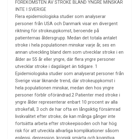
FÖREKOMSTEN AV STROKE BLAND YNGRE MINSKAR
INTE I SVERIGE
Flera epidemiologiska studier som analyserar
personer från USA och Danmark visar en divergent
riktning för strokeuppkomst, beroende på
patienternas åldersgrupp. Medan det totala antalet
stroke i hela populationen minskar varje år, ses en
annan utveckling bland dem som utvecklar stroke i en
ålder av 55 år eller yngre, där flera yngre personer
utvecklar stroke i dagsläget än tidigare. 1
Epidemiologiska studier som analyserat personer från
Sverige visar liknande trend, där strokeuppkomst i
hela populationen minskar, medan den hos yngre
personer förblir oförändrad.2 Patienter med stroke i
yngre ålder representerar enbart 10 procent av alla
strokefall, 3 och de har ofta en långsiktig försämrad
livskvalitet efter stroke; de kan många gånger inte
fortsätta arbeta efter strokeepisoden och har hög
risk för att utveckla allvarliga komplikationer såsom
epilepsi, depression, kronisk smärta och kognitiva