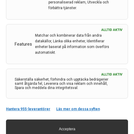
personaliserad reklam, Utveckla och
en tioprocentigt ökad risk för att dö eller vara
förbättra tjänster.
beroende av hjälp tre månader efter stroke, jämfört
med personer med hög utbildning och inkomst.
14 nov 2023
ALLTID AKTIV
Matchar och kombinerar data från andra
datakällor, Länka olika enheter, Identifierar
Features
enheter baserat på information som överförs
automatiskt.
ALLTID AKTIV
Säkerställa säkerhet, förhindra och upptäcka bedrägerier
samt åtgärda fel, Leverera och visa reklam och innehåll,
Spara och meddela dina integritetsval.
Hantera 955-leverantörer
Läs mer om dessa syften
Acceptera