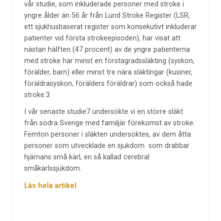
vår studie, som inkluderade personer med stroke i
yngre ålder än 56 år från Lund Stroke Register (LSR,
ett sjukhusbaserat register som konsekutivt inkluderar
patienter vid första strokeepisoden), har visat att
nästan hälften (47 procent) av de yngre patienterna
med stroke har minst en förstagradssläkting (syskon,
förälder, barn) eller minst tre nära släktingar (kusiner,
föräldrasyskon, förälders föräldrar) som också hade
stroke.3
I vår senaste studie7 undersökte vi en större släkt
från södra Sverige med familjär förekomst av stroke.
Femton personer i släkten undersöktes, av dem åtta
personer som utvecklade en sjukdom som drabbar
hjärnans små kärl, en så kallad cerebral
småkärlssjukdom.
Läs hela artikel