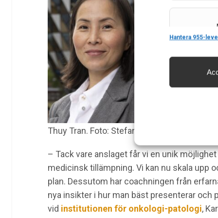
Features
Hantera 955-leve
Acc
Säkerställa 
och innehåll
Thuy Tran. Foto: Stefan Zimmerman
– Tack vare anslaget får vi en unik möjlighet 
medicinsk tillämpning. Vi kan nu skala upp o
plan. Dessutom har coachningen från erfarna 
nya insikter i hur man bäst presenterar och p
vid
institutionen för onkologi-patologi
, Ka