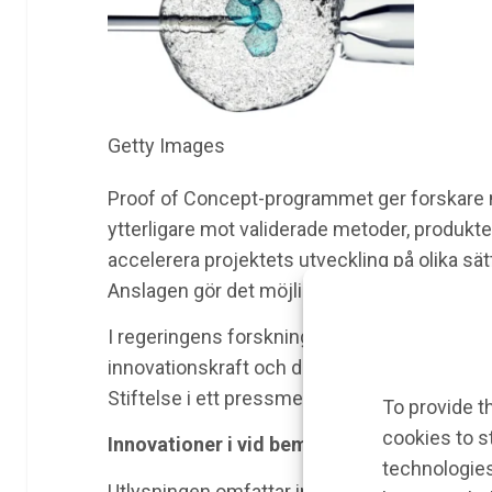
Getty Images
Proof of Concept-programmet ger forskare mö
ytterligare mot validerade metoder, produkte
accelerera projektets utveckling på olika sä
Anslagen gör det möjligt för forskare att utf
I regeringens forsknings- och innovationsp
innovationskraft och det här är ett exempel 
Stiftelse i ett pressmeddelande.
To provide t
cookies to s
Innovationer i vid bemärkelse
technologies
Utlysningen omfattar innovationer inom life