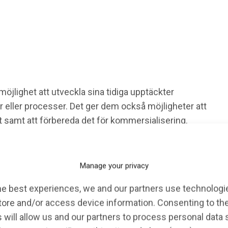
jlighet att utveckla sina tidiga upptäckter
r eller processer. Det ger dem också möjligheter att
tt samt att förbereda det för kommersialisering.
orska potentialen i sina forskningsresultat.
roposition premierades excellent forskning och
Manage your privacy
på just det, skriver Knut och Alice Wallenbergs
he best experiences, we and our partners use technologie
tore and/or access device information. Consenting to th
 will allow us and our partners to process personal data
 science i vid bemärkelse, som exempelvis