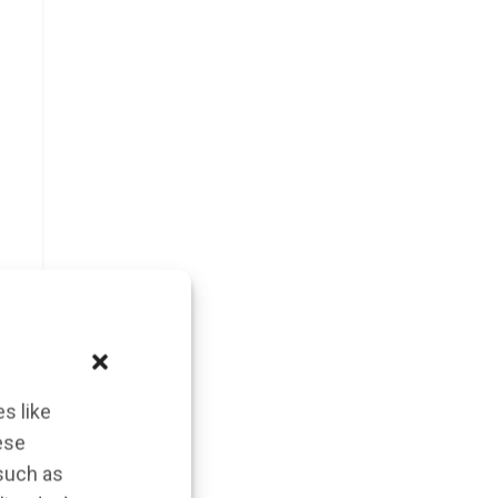
s like
ese
 such as