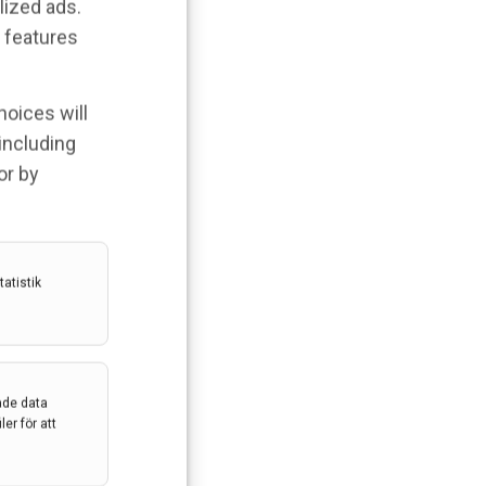
lized ads.
 features
hoices will
 including
or by
atistik
ade data
er för att