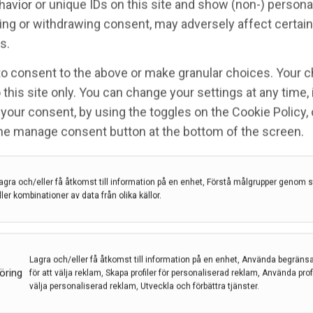
avior or unique IDs on this site and show (non-) persona
tik, forskningsverktyg, e-hälsa och industriell
ng or withdrawing consent, may adversely affect certain
er inom miljövetenskap, jordbruk, bioenergi och
s.
to consent to the above or make granular choices. Your c
ade de första Proof of Concept-anslagen 2017 och
 this site only. You can change your settings at any time,
t Proof of Concept för livsvetenskap, life science
your consent, by using the toggles on the Cookie Policy, 
 Totalt har nu 20 anslag beviljats inom
the manage consent button at the bottom of the screen.
talt 100 Proof of Concept-anslag beviljats.
agra och/eller få åtkomst till information på en enhet, Förstå målgrupper genom st
ller kombinationer av data från olika källor.
llan en och fyra miljoner kronor vardera under en
tt få fortsatt stöd från teamet inom Wallenberg
Lagra och/eller få åtkomst till information på en enhet, Använda begräns
öring
vationer till kommersiell mognad.
för att välja reklam, Skapa profiler för personaliserad reklam, Använda profil
välja personaliserad reklam, Utveckla och förbättra tjänster.