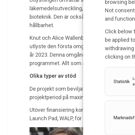
browsing beh
läkemedelsutveckling, medicinteknik, diagnos
Not consenti
bioteknik. Den är också öppen för innovation
and function
hållbarhet.
Click below 
Knut och Alice Wallenbergs Stiftelse bevilj
be applied to
utlyste den första omgången inom programme
withdrawing 
år 2023. Denna omgång är programmets andra.
clicking on 
programmet. Allt som allt, sedan 2017 har to
Olika typer av stöd
L
Statistik
e
De projekt som beviljats finansiering får me
projektperiod på maximalt två år.
Utöver finansiering kommer projektledarna a
Marknadsf
Launch Pad, WALP, för att utveckla sina inno