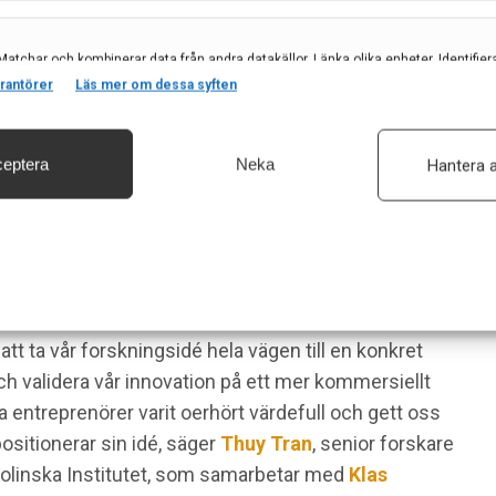
Matchar och kombinerar data från andra datakällor, Länka olika enheter, Identifier
baserat på information som överförs automatiskt.
rantörer
Läs mer om dessa syften
eptera
Neka
Hantera a
säkerhet, förhindra och upptäcka bedrägerier samt åtgärda fel, Leverera och visa
, Spara och meddela dina integritetsval.
att ta vår forskningsidé hela vägen till en konkret
ch validera vår innovation på ett mer kommersiellt
entreprenörer varit oerhört värdefull och gett oss
ositionerar sin idé, säger
Thuy Tran
, senior forskare
rolinska Institutet, som samarbetar med
Klas