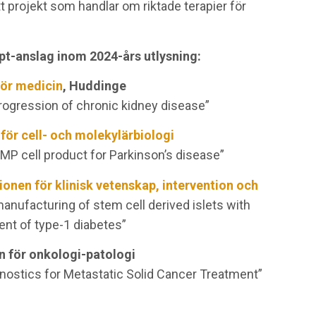
ett projekt som handlar om riktade terapier för
pt-anslag inom 2024-års utlysning:
för medicin
, Huddinge
progression of chronic kidney disease”
 för cell- och molekylärbiologi
TMP cell product for Parkinson’s disease”
tionen för klinisk vetenskap, intervention och
manufacturing of stem cell derived islets with
ent of type-1 diabetes”
en för onkologi-patologi
ostics for Metastatic Solid Cancer Treatment”