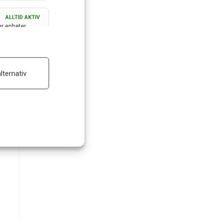
ALLTID AKTIV
ar enheter
ALLTID AKTIV
lternativ
 reklam