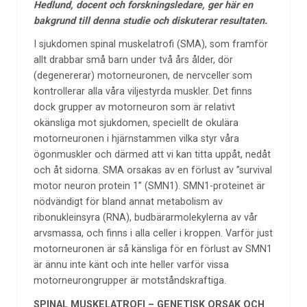
Hedlund, docent och forskningsledare, ger här en
bakgrund till denna studie och diskuterar resultaten.
I sjukdomen spinal muskelatrofi (SMA), som framför
allt drabbar små barn under två års ålder, dör
(degenererar) motorneuronen, de nervceller som
kontrollerar alla våra viljestyrda muskler. Det finns
dock grupper av motorneuron som är relativt
okänsliga mot sjukdomen, speciellt de okulära
motorneuronen i hjärnstammen vilka styr våra
ögonmuskler och därmed att vi kan titta uppåt, nedåt
och åt sidorna. SMA orsakas av en förlust av ”survival
motor neuron protein 1” (SMN1). SMN1-proteinet är
nödvändigt för bland annat metabolism av
ribonukleinsyra (RNA), budbärarmolekylerna av vår
arvsmassa, och finns i alla celler i kroppen. Varför just
motorneuronen är så känsliga för en förlust av SMN1
är ännu inte känt och inte heller varför vissa
motorneurongrupper är motståndskraftiga.
SPINAL MUSKELATROFI – GENETISK ORSAK OCH