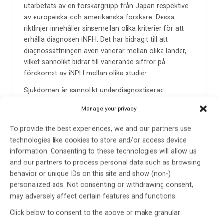
utarbetats av en forskargrupp från Japan respektive
av europeiska och amerikanska forskare. Dessa
riktlinjer innehåller sinsemellan olika kriterier för att
erhålla diagnosen iNPH. Det har bidragit till att
diagnossättningen även varierar mellan olika länder,
vilket sannolikt bidrar till varierande siffror på
förekomst av iNPH mellan olika studier.
Sjukdomen är sannolikt underdiagnostiserad.
Förekomsten har uppskattats till mellan 0,5 och 3 %
Manage your privacy
bland personer 65 år och äldre, men det saknas
fortfarande studier från den allmänna befolkningen.
To provide the best experiences, we and our partners use
Det finns enbart ett fåtal studier som undersöker
technologies like cookies to store and/or access device
depression och livskvalitet bland iNPH patienter och
information. Consenting to these technologies will allow us
ingen av dessa studier utgår från ett
and our partners to process personal data such as browsing
populationsbaserat material. Utöver detta är det få
behavior or unique IDs on this site and show (non-)
studier som har undersökt den naturliga utvecklingen
personalized ads. Not consenting or withdrawing consent,
av sjukdomen, framför allt när det kommer till
may adversely affect certain features and functions.
röntgenmässiga tecken på iNPH.
Click below to consent to the above or make granular