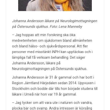
Johanna Andersson
läkare på
Neurologimottagningen
på Östersunds sjukhus.
Foto: Lena Manneby
– Jag hoppas att min forskning
ska öka
medvetenheten om sjukdomen bland allmänheten
och bland hälso- och sjukvårdspersonal. Att fler
personer med misstänkt iNPH kan upptäckas och i
lämpliga fall få verksam behandling. Det säger
Johanna Andersson, läkare på
Neurologimottagningen på Östersunds sjukhus.
Johanna Andersson är 31 år gammal och har bott i
Region Jämtland Härjedalen sedan 2014. Uppvuxen i
Stockholm och bodde där tills hon började studera till
läkare i Umeå när hon var 19 år gammal.
– Jag tycker om att vara ute i naturen och vandra,
plocka bär och svamp. Andra intressen är körsång