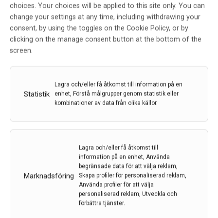
Syftet med det här avhandlingsarbetet var därför att
choices. Your choices will be applied to this site only. You can
ta reda på förekomsten av iNPH i den allmänna
change your settings at any time, including withdrawing your
befolkningen i Jämtland-Härjedalen, ta reda på
consent, by using the toggles on the Cookie Policy, or by
förekomsten av depressiva symtom och undersöka
clicking on the manage consent button at the bottom of the
livskvaliteten bland personer med iNPH samt att
screen.
jämföra de internationella diagnostiska riktlinjerna.
Utöver detta ville man se hur röntgenmässiga tecken
på iNPH förändras efter 2 år.
Lagra och/eller få åtkomst till information på en
Statistik
enhet, Förstå målgrupper genom statistik eller
kombinationer av data från olika källor.
Slutsats
Denna avhandling visar att iNPH är vanligare än vad
Lagra och/eller få åtkomst till
som tidigare var känt. De med iNPH hade mer
information på en enhet, Använda
begränsade data för att välja reklam,
depressiva symptom och lägre livskvalitet än de utan
Marknadsföring
Skapa profiler för personaliserad reklam,
diagnos. Överensstämmelsen i diagnossättning
Använda profiler för att välja
mellan de båda diagnostiska riktlinjerna var begränsad
personaliserad reklam, Utveckla och
vilket stödjer behovet av uppdaterade, enhetliga
förbättra tjänster.
riktlinjer.