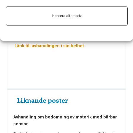
kring inriktningen i specifika studier, slår hon fast.
Johanna Andersson disputerar med sin avhandling
Hantera alternativ
Idiopatiskt normaltryckshydrocefalus; epidemiologi
och diagnostik, den 10/12 kl.13.00 vid Umeå
Universitet.
Länk till avhandlingen i sin helhet
Liknande poster
Avhandling om bedömning av motorik med bärbar
sensor