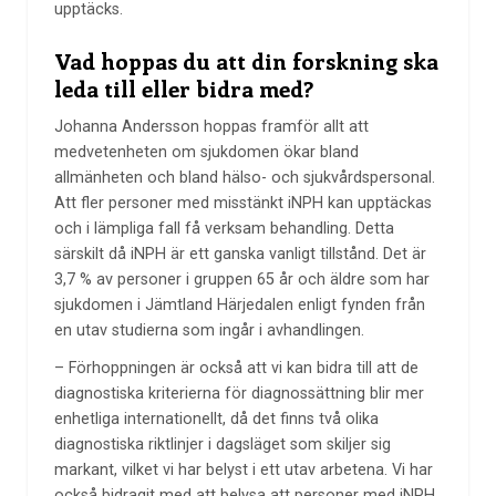
upptäcks.
Vad hoppas du att din forskning ska
leda till eller bidra med?
Johanna Andersson hoppas framför allt att
medvetenheten om sjukdomen ökar bland
allmänheten och bland hälso- och sjukvårdspersonal.
Att fler personer med misstänkt iNPH kan upptäckas
och i lämpliga fall få verksam behandling. Detta
särskilt då iNPH är ett ganska vanligt tillstånd. Det är
3,7 % av personer i gruppen 65 år och äldre som har
sjukdomen i Jämtland Härjedalen enligt fynden från
en utav studierna som ingår i avhandlingen.
– Förhoppningen är också att vi kan bidra till att de
diagnostiska kriterierna för diagnossättning blir mer
enhetliga internationellt, då det finns två olika
diagnostiska riktlinjer i dagsläget som skiljer sig
markant, vilket vi har belyst i ett utav arbetena. Vi har
också bidragit med att belysa att personer med iNPH