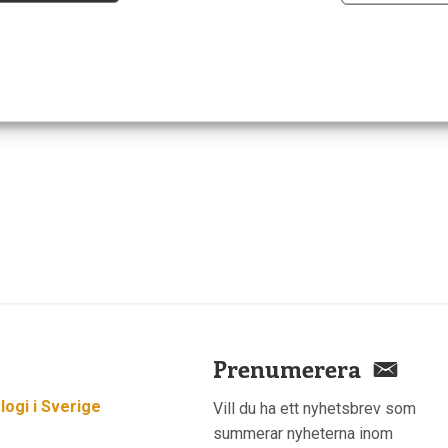
trävar efter att förbättra hjärnhälsan och det mentala
Prenumerera
ogi i Sverige
Vill du ha ett nyhetsbrev som
summerar nyheterna inom