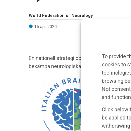
World Federation of Neurology
15 apr 2024
To provide t
En nationell strategi och en hjärnhälsoplan
”
cookies to s
bekämpa neurologiska sjukdomar mellan 20
technologies
browsing beh
Not consenti
and function
Click below 
be applied to
withdrawing 