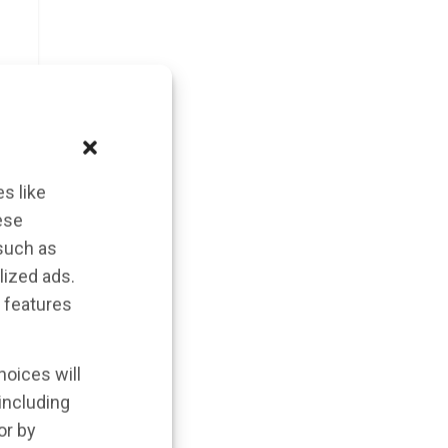
s like
ese
 such as
lized ads.
 features
hoices will
 including
or by