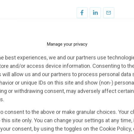
Manage your privacy
he best experiences, we and our partners use technologie
One Brain, One Health”,
har lanserats i Italien för att
tore and/or access device information. Consenting to th
24 – 2031.
 will allow us and our partners to process personal data
avior or unique IDs on this site and show (non-) persona
ng or withdrawing consent, may adversely affect certain
s.
to consent to the above or make granular choices. Your c
 this site only. You can change your settings at any time,
your consent, by using the toggles on the Cookie Policy, 