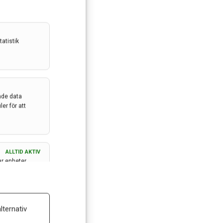
atistik
ade data
er för att
ALLTID AKTIV
ar enheter
ALLTID AKTIV
lternativ
 reklam