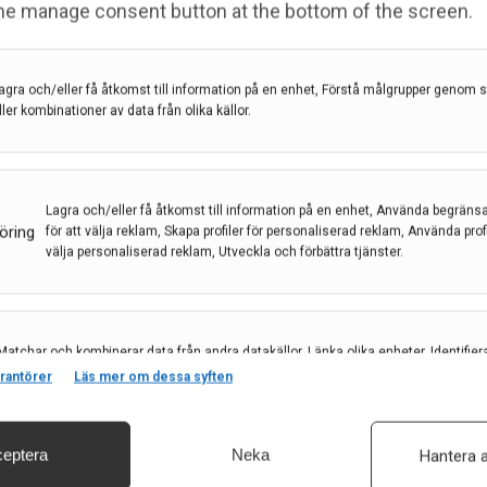
the manage consent button at the bottom of the screen.
Neurologiska Sällskapet (SIN) och syftar till att
agra och/eller få åtkomst till information på en enhet, Förstå målgrupper genom st
omar genom att förbättra den allmänna hjärnhälsan
ller kombinationer av data från olika källor.
lsoorganisationens (WHO) globala handlingsplan för
Lagra och/eller få åtkomst till information på en enhet, Använda begräns
fattar ett nationellt samarbete mellan
öring
för att välja reklam, Skapa profiler för personaliserad reklam, Använda profil
are. Initiativet stöds av stort politiskt engagemang
välja personaliserad reklam, Utveckla och förbättra tjänster.
n allmänhetens medvetenhet om hjärnhälsans
Matchar och kombinerar data från andra datakällor, Länka olika enheter, Identifier
n inom neurovetenskap.
baserat på information som överförs automatiskt.
rantörer
Läs mer om dessa syften
sknings- och innovationsagenda, både på nationell
eptera
Neka
Hantera a
ilstolpe för Italien, där landet genom ett gemensamt
säkerhet, förhindra och upptäcka bedrägerier samt åtgärda fel, Leverera och visa
, Spara och meddela dina integritetsval.