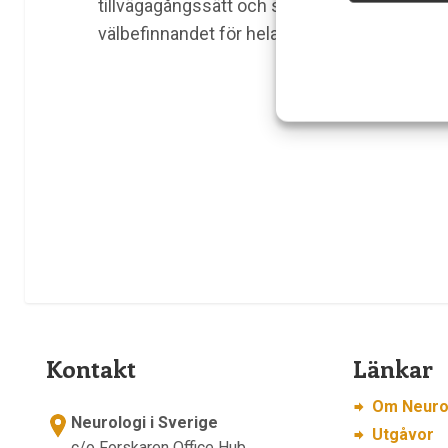
tillvägagångssätt och starkt politiskt stöd s
välbefinnandet för hela sin befolkning.
Kontakt
Länkar
Om Neurol
Neurologi i Sverige
Utgåvor
c/o Forskaren Office Hub