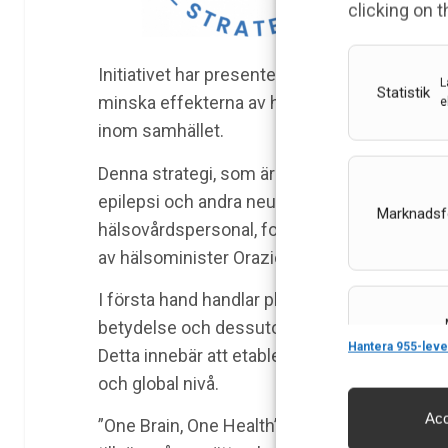
clicking on 
Initiativet har presenterats av det Italienska 
L
Statistik
minska effekterna av hjärnrelaterade sjukd
e
inom samhället.
Denna strategi, som är i linje med Världshä
epilepsi och andra neurologiska tillstånd, om
Marknadsf
hälsovårdspersonal, forskare och socialarbet
av hälsominister Orazio Schillaci.
I första hand handlar planen om att öka de
betydelse och dessutom stödja forskninge
Features
Hantera 955-leve
Detta innebär att etablera en strategisk for
och global nivå.
Acc
”One Brain, One Health” markerar en viktig m
Säkerställa 
och innehåll