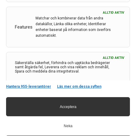
ALLTID AKTIV
Matchar och kombinerar data från andra
datakällor, Länka olika enheter, Identifierar
Features
enheter baserat på information som överförs
automatiskt.
Kontakt
Neurologi i Sverige
c/o Forskaren Office Hub
ALLTID AKTIV
Säkerställa säkerhet, förhindra och upptäcka bedrägerier
Hagaplan 4
samt åtgärda fel, Leverera och visa reklam och innehåll,
113 68 Stockholm
Spara och meddela dina integritetsval.
nis@pharma-industry.se
Hantera 955-leverantörer
Läs mer om dessa syften
Länkar
Acceptera
Om Neurologi i Sverige
Utgåvor
Annonsering
Neka
Prenumerera