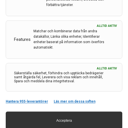
förbättra tjänster.
ALLTID AKTIV
Matchar och kombinerar data från andra
datakällor, Länka olika enheter, Identifierar
Features
enheter baserat på information som överförs
automatiskt.
Kontakt
ALLTID AKTIV
Säkerställa säkerhet, förhindra och upptäcka bedrägerier
samt åtgärda fel, Leverera och visa reklam och innehåll,
Spara och meddela dina integritetsval.
Neurologi i Sverige
c/o Forskaren Office Hub
Hagaplan 4
113 68 Stockholm
Hantera 955-leverantörer
Läs mer om dessa syften
nis@pharma-industry.se
Acceptera