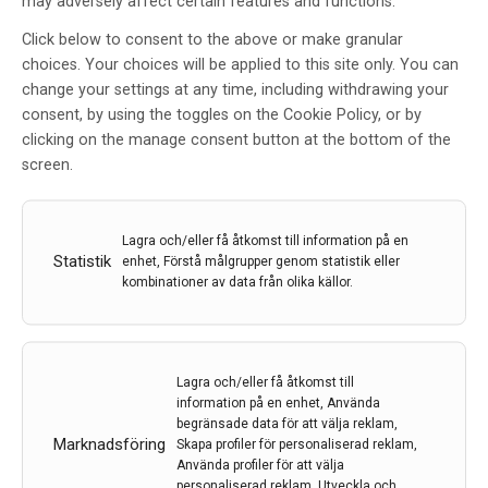
may adversely affect certain features and functions.
Parkinson’s Disease
Click below to consent to the above or make granular
and Movement
choices. Your choices will be applied to this site only. You can
change your settings at any time, including withdrawing your
Disorders
consent, by using the toggles on the Cookie Policy, or by
clicking on the manage consent button at the bottom of the
screen.
Redaktion
Lagra och/eller få åtkomst till information på en
Statistik
enhet, Förstå målgrupper genom statistik eller
kombinationer av data från olika källor.
12 sep 2024
Lagra och/eller få åtkomst till
information på en enhet, Använda
begränsade data för att välja reklam,
Marknadsföring
Skapa profiler för personaliserad reklam,
Använda profiler för att välja
personaliserad reklam, Utveckla och