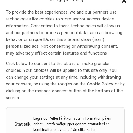
Manage your privacy
Stockholm eller digitalt.
To provide the best experiences, we and our partners use
Etiska resonemang bygger på fakta och värderingar.
technologies like cookies to store and/or access device
Att diskutera en framtid som vi inte riktigt vet hur den
information. Consenting to these technologies will allow us
kommer att bli kan därför vara svårt, men när det
and our partners to process personal data such as browsing
gäller AI så är det viktigt att försöka ha en
behavior or unique IDs on this site and show (non-)
uppfattning om vilka värden som står på spel.
personalized ads. Not consenting or withdrawing consent,
Etikdagen 2024 tar avstamp i frågor som: vad är AI,
may adversely affect certain features and functions.
vilka etiska och säkerhetsmässiga aspekter väcker
det, och var står Sverige i detta ur ett internationellt
Click below to consent to the above or make granular
perspektiv? Och vi kommer att försöka närma oss de
choices. Your choices will be applied to this site only. You
svåra frågorna: vad blir kvar av läkarprofessionen när
can change your settings at any time, including withdrawing
AI utvecklas och blir bättre på det mesta som vi
your consent, by using the toggles on the Cookie Policy, or by
läkare uppfattar som vårt arbete? Finns det någon
clicking on the manage consent button at the bottom of the
kärna i läkekonsten som kommer att vara oåtkomlig
screen.
för AI?
Lagra och/eller få åtkomst till information på en
Statistik
enhet, Förstå målgrupper genom statistik eller
kombinationer av data från olika källor.
Under dagen kommer vi även att diskutera AI, etik