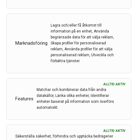
och säkerhet och försöka reda ut var Sverige står i
detta ur ett internationellt perspektiv? Dagen kommer
att avslutas med en paneldebatt.
Lagra och/eller få åtkomst till
information på en enhet, Använda
Moderatorer
:
Anders Castor, ordförande SLS
begränsade data för att välja reklam,
delegation för medicinsk etik och Christofer Lindholm,
Marknadsföring
Skapa profiler för personaliserad
ordförande Slfs etik- och ansvarsråd
reklam, Använda profiler för att välja
personaliserad reklam, Utveckla och
Medverkande
:
Karim Jebari, filosof, Institutet för
förbättra tjänster.
framtidsstudier, Stefan Jovinge, forskning- och
undervisningschef Skånes universitetssjukhus, Fia
Ewald, informationssäkerhetsexpert,
ALLTID AKTIV
Ulf Österstad, specialist i allmänmedicin och
Matchar och kombinerar data från andra
verksamhetschef för Region Jönköpings digitala enhet
datakällor, Länka olika enheter, Identifierar
Features
Bra liv nära, Mats Johansson, filosof, docent i
enheter baserat på information som överförs
medicinsk etik, Lunds universitet med flera
automatiskt.
Fullständigt program publiceras på SLS webb i
slutet av september:
www.sls.se/om-
ALLTID AKTIV
oss/aktuellt/kalendarium/
Säkerställa säkerhet, förhindra och upptäcka bedrägerier