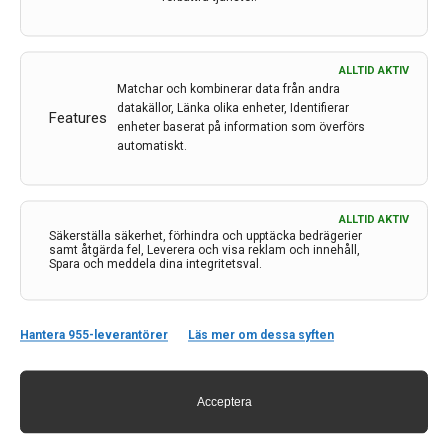
ALLTID AKTIV
Matchar och kombinerar data från andra
datakällor, Länka olika enheter, Identifierar
Features
enheter baserat på information som överförs
automatiskt.
Kontakt
ALLTID AKTIV
Säkerställa säkerhet, förhindra och upptäcka bedrägerier
Neurologi i Sverige
samt åtgärda fel, Leverera och visa reklam och innehåll,
Spara och meddela dina integritetsval.
c/o Forskaren Office Hub
Hagaplan 4
113 68 Stockholm
Hantera 955-leverantörer
Läs mer om dessa syften
nis@pharma-industry.se
Acceptera
Länkar
Om Neurologi i Sverige