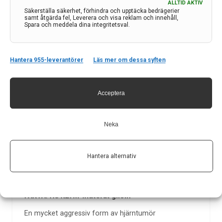
internationell studie – som ska bekräfta effekten –
ALLTID AKTIV
Säkerställa säkerhet, förhindra och upptäcka bedrägerier
pågår också.
samt åtgärda fel, Leverera och visa reklam och innehåll,
Spara och meddela dina integritetsval.
Hantera 955-leverantörer
Läs mer om dessa syften
En framtid med mer hopp
Det finns fortfarande ingen garanti för bot, men
Modeyso förändrar verkligheten för många familjer.
Acceptera
Istället för att få beskedet ”det finns inget att göra”,
finns nu ett första hopp – en chans till mer tid.
Neka
– Det här är ett resultat av åratal av forskning och
envis kamp från läkare, forskare, patienter och
anhöriga. Nu har vi äntligen något att erbjuda,
säger
Hantera alternativ
Joshua Allen,
vetenskaplig chef på Chimerix, som
utvecklat läkemedlet.
FAKTA: H3 K27M-muterat gliom
En mycket aggressiv form av hjärntumör