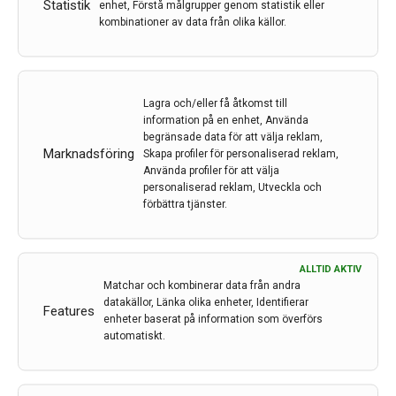
Statistik
enhet, Förstå målgrupper genom statistik eller
– med bättre livskvalitet – tillsammans.
kombinationer av data från olika källor.
Är behandlingen säker?
I de studier som gjorts deltog totalt 376 patienter,
både vuxna och barn. De vanligaste biverkningarna
Lagra och/eller få åtkomst till
var trötthet, huvudvärk, illamående och muskelvärk.
information på en enhet, Använda
Vissa drabbades av allvarligare problem som tryck i
begränsade data för att välja reklam,
hjärnan (hydrocefalus) eller epileptiska anfall, men de
Marknadsföring
Skapa profiler för personaliserad reklam,
var relativt få.
Använda profiler för att välja
personaliserad reklam, Utveckla och
Vad händer nu?
förbättra tjänster.
Modeyso är ännu bara godkänt i USA, men
godkännandet innebär ett viktigt steg även globalt.
Fler studier pågår – och det krävs fler bevis innan
ALLTID AKTIV
Matchar och kombinerar data från andra
läkemedlet kan bli tillgängligt i fler länder, som
datakällor, Länka olika enheter, Identifierar
Sverige.
Features
enheter baserat på information som överförs
automatiskt.
Företaget bakom läkemedlet, Jazz Pharmaceuticals,
räknar med att göra behandlingen tillgänglig för
amerikanska patienter inom några veckor. En större