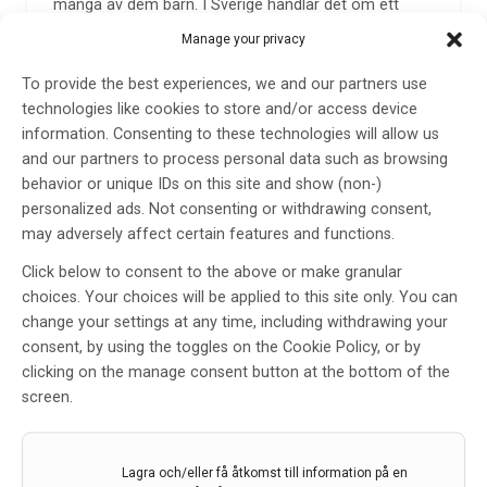
många av dem barn. I Sverige handlar det om ett
mycket litet antal fall – men konsekvenserna för varje
Manage your privacy
enskild familj är enorma.
To provide the best experiences, we and our partners use
– För de här barnen och deras familjer har det länge
technologies like cookies to store and/or access device
funnits en brutal verklighet: ingen godkänd
information. Consenting to these technologies will allow us
behandling. Nu ändras det, säger David Arons från
and our partners to process personal data such as browsing
National Brain Tumor Society.
behavior or unique IDs on this site and show (non-)
Hur fungerar läkemedlet?
personalized ads. Not consenting or withdrawing consent,
Modeyso tas som
en kapsel en gång i veckan
och
may adversely affect certain features and functions.
riktar sig specifikt mot tumörens biologiska
Click below to consent to the above or make granular
egenskaper. I en serie kliniska studier behandlades 50
choices. Your choices will be applied to this site only. You can
patienter som hade fått återfall efter annan
change your settings at any time, including withdrawing your
behandling. Hos över
en femtedel (22 %) av dem
consent, by using the toggles on the Cookie Policy, or by
krympte tumören
.
clicking on the manage consent button at the bottom of the
Av dem som svarade på behandlingen hade de flesta
screen.
effekt i
över sex månader
, och några i
över ett år
.
Det här kanske inte låter som en ”bot”, men för
Lagra och/eller få åtkomst till information på en
många familjer innebär det något ovärderligt:
mer tid