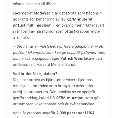
nästan alltid lett till döden.
Läkemedlet
Modeyso™
, är det första som någonsin
godkänts för behandling av
H3 K27M-muterat
diffust mittlinjegliom
– en ovanlig men fruktansvärt
svår form av hjärntumör som oftast drabbar yngre
människor.
– Det här är en milstolpe. För första gången har vi ett
godkänt läkemedel som kan ge hopp till patienter med
denna svåra diagnos,
säger
Patrick Wen
, läkare och
professor vid Harvard Medical School.
Vad är det för sjukdom?
Den här formen av hjärntumör växer i hjärnans
mittlinje – i områden som är mycket svåra eller
omöjliga att operera. Den orsakas av en specifik
genförändring, kallad
H3 K27M-mutation
, som gör
att tumören växer snabbt och är svårbehandlad.
Varje år drabbas ungefär
2 000 personer i USA
,