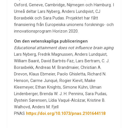
Oxford, Geneve, Cambridge, Nijmegen och Hamburg. I
Umeå deltar Lars Nyberg, Anders Lundqvist, CJ
Boraxbekk och Sara Pudas. Projektet har fått
finansiering från Europeiska unionens forsknings- och
innovationsprogram Horizon 2020.
Om den vetenskapliga publiceringen
Educational attainment does not influence brain aging
Lars Nyberg, Fredrik Magnussen, Anders Lundquist,
William Baaré, David Bartrés-Faz, Lars Bertram, C. J.
Boraxbekk, Andreas M. Brandmaier, Christian A.
Drevon, Klaus Ebmeier, Paolo Ghisletta, Richard N.
Henson, Carme Junqué, Rogier Kievit, Maike
Kleemeyer, Ethan Knights, Simone Kühn, Ulman
Lindenberger, Brenda W. J. H. Penninx, Sara Pudas,
Øystein Sørensen, Lídia Vaqué-Alcázar, Kristine B.
Walhovd, Anders M. Fjell
PNAS
https://doi.org/10.1073/pnas.2101644118