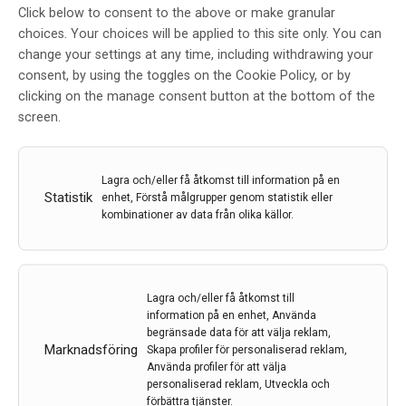
Click below to consent to the above or make granular
choices. Your choices will be applied to this site only. You can
change your settings at any time, including withdrawing your
consent, by using the toggles on the Cookie Policy, or by
Nytt herpesvirus kopplas till multipel skleros
clicking on the manage consent button at the bottom of the
screen.
Ett stort antal riskfaktorer för MS, som orsakar skador
i centrala nervsystemet, har identifierats. Dock är det
fortfarande okänt varför sjukdomen uppstår. De
Lagra och/eller få åtkomst till information på en
senaste åren har herpesviruset Epstein Barr-virus (EBV)
Statistik
enhet, Förstå målgrupper genom statistik eller
etablerats som den främsta riskfaktorn.
kombinationer av data från olika källor.
16 nov 2023
Lagra och/eller få åtkomst till
information på en enhet, Använda
begränsade data för att välja reklam,
Marknadsföring
Skapa profiler för personaliserad reklam,
Använda profiler för att välja
personaliserad reklam, Utveckla och
förbättra tjänster.