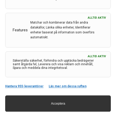
ALLTID AKTIV
Matchar och kombinerar data från andra
datakällor, Länka olika enheter, Identifierar
Features
enheter baserat på information som överförs
automatiskt.
Utjämning av sociala ojämlikheter kan rädda liv
efter stroke
ALLTID AKTIV
Säkerställa säkerhet, förhindra och upptäcka bedrägerier
Personer med låg utbildning och låg inkomst kan löpa
samt åtgärda fel, Leverera och visa reklam och innehåll,
Spara och meddela dina integritetsval.
en tioprocentigt ökad risk för att dö eller vara
beroende av hjälp tre månader efter stroke, jämfört
med personer med hög utbildning och inkomst.
Hantera 955-leverantörer
Läs mer om dessa syften
14 nov 2023
Acceptera