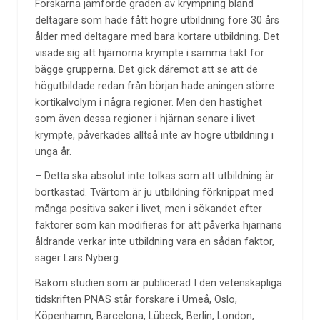
Forskarna jämförde graden av krympning bland
deltagare som hade fått högre utbildning före 30 års
ålder med deltagare med bara kortare utbildning. Det
visade sig att hjärnorna krympte i samma takt för
bägge grupperna. Det gick däremot att se att de
högutbildade redan från början hade aningen större
kortikalvolym i några regioner. Men den hastighet
som även dessa regioner i hjärnan senare i livet
krympte, påverkades alltså inte av högre utbildning i
unga år.
– Detta ska absolut inte tolkas som att utbildning är
bortkastad. Tvärtom är ju utbildning förknippat med
många positiva saker i livet, men i sökandet efter
faktorer som kan modifieras för att påverka hjärnans
åldrande verkar inte utbildning vara en sådan faktor,
säger Lars Nyberg.
Bakom studien som är publicerad I den vetenskapliga
tidskriften PNAS står forskare i Umeå, Oslo,
Köpenhamn, Barcelona, Lübeck, Berlin, London,