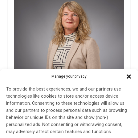
Intensiv rehabilitering ger förbättringar lång tid
Manage your privacy
efter stroke
To provide the best experiences, we and our partners use
Högintensiv behandling med träning sex timmar per
technologies like cookies to store and/or access device
dag i två veckor, CI-terapi, verkar förbättra benets
information. Consenting to these technologies will allow us
funktion och förmågan att gå och röra sig i sin
and our partners to process personal data such as browsing
omgivning. Förbättringarna ses även om det gått lång
behavior or unique IDs on this site and show (non-)
tid sedan insjuknandet i stroke och uppnådda…
personalized ads. Not consenting or withdrawing consent,
20 nov 2023
may adversely affect certain features and functions.