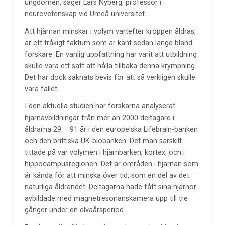
ungdomen, säger Lars Nyberg, professor i
neurovetenskap vid Umeå universitet.
Att hjärnan minskar i volym vartefter kroppen åldras,
är ett tråkigt faktum som är känt sedan länge bland
forskare. En vanlig uppfattning har varit att utbildning
skulle vara ett sätt att hålla tillbaka denna krympning.
Det har dock saknats bevis för att så verkligen skulle
vara fallet.
I den aktuella studien har forskarna analyserat
hjärnavbildningar från mer än 2000 deltagare i
åldrarna 29 – 91 år i den europeiska Lifebrain-banken
och den brittiska UK-biobanken. Det man särskilt
tittade på var volymen i hjärnbarken, kortex, och i
hippocampusregionen. Det är områden i hjärnan som
är kända för att minska över tid, som en del av det
naturliga åldrandet. Deltagarna hade fått sina hjärnor
avbildade med magnetresonanskamera upp till tre
gånger under en elvaårsperiod.