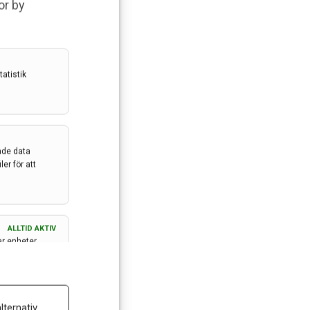
or by
atistik
ade data
er för att
ALLTID AKTIV
ar enheter
ALLTID AKTIV
lternativ