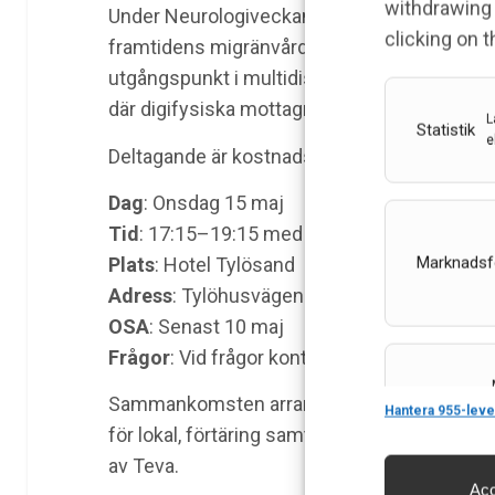
withdrawing 
Under Neurologiveckan i Halmstad har vi nöje
clicking on 
framtidens migränvård! På programmet står
utgångspunkt i multidisciplinärt omhänder
där digifysiska mottagningar och nya riktlin
L
Statistik
e
Deltagande är kostnadsfritt för dig som del
Dag
: Onsdag 15 maj
Tid
: 17:15–19:15 med efterföljande geme
Marknadsf
Plats
: Hotel Tylösand
Adress
: Tylöhusvägen 28, 302 73 Halmstad
OSA
: Senast 10 maj
Frågor
: Vid frågor kontakta
tomas.holmqvis
Features
Sammankomsten arrangeras av Teva Sweden 
Hantera 955-leve
för lokal, förtäring samt föreläsarearvoden.
av Teva.
Acc