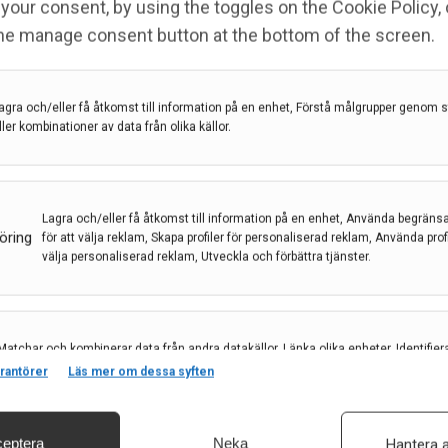
your consent, by using the toggles on the Cookie Policy, 
t att bjuda in till ett spännande möte om
the manage consent button at the bottom of the screen.
 presentationer och diskussioner med
tagande och morgondagens behandlingsmöjligheter
jer förväntas få en stor inverkan. Varmt välkommen!
agra och/eller få åtkomst till information på en enhet, Förstå målgrupper genom st
ller kombinationer av data från olika källor.
tar under Neurologiveckan.
nsam middag
Lagra och/eller få åtkomst till information på en enhet, Använda begräns
öring
för att välja reklam, Skapa profiler för personaliserad reklam, Använda profil
välja personaliserad reklam, Utveckla och förbättra tjänster.
t@teva.se
, 070-086 78 55
Matchar och kombinerar data från andra datakällor, Länka olika enheter, Identifier
AB, Pfizer AB och H. Lundbeck AB. Företagen står
baserat på information som överförs automatiskt.
rantörer
Läs mer om dessa syften
 Hantering av inbjudan och anmälningar administreras
eptera
Neka
Hantera a