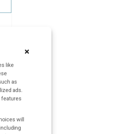
s like
ese
 such as
lized ads.
 features
hoices will
 including