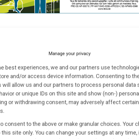
MIGRÄNVÅRD
Manage your privacy
he best experiences, we and our partners use technologie
tore and/or access device information. Consenting to th
 will allow us and our partners to process personal data
avior or unique IDs on this site and show (non-) persona
ng or withdrawing consent, may adversely affect certain
a mottagningens start och implementering av
s.
to consent to the above or make granular choices. Your c
mankomst i samband med Neurologiveckan!
 this site only. You can change your settings at any time,