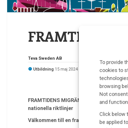
FRAMTIDENS 
Teva Sweden AB
To provide t
Utbildning
15 maj 2024
cookies to s
technologies
browsing beh
Not consenti
FRAMTIDENS MIGRÄNVÅRD – den digifysisk
and function
nationella riktlinjer
Click below 
Välkommen till en framåtblickande sam
be applied to