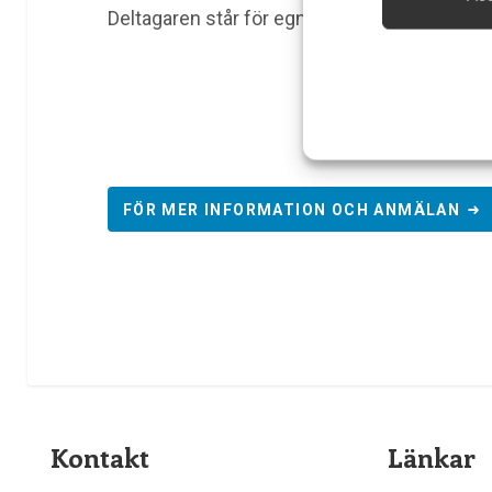
Säkerställa 
Deltagaren står för egna kostnader såsom ev
och innehåll
FÖR MER INFORMATION OCH ANMÄLAN
Kontakt
Länkar