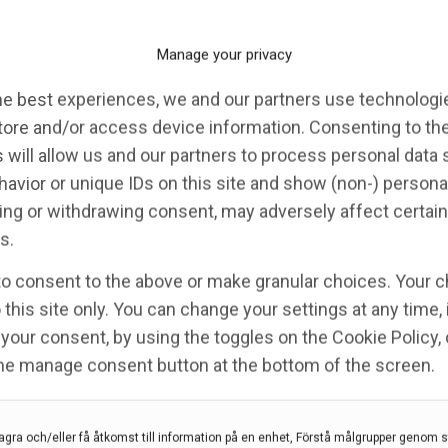
Manage your privacy
he best experiences, we and our partners use technologie
tore and/or access device information. Consenting to th
 will allow us and our partners to process personal data
avior or unique IDs on this site and show (non-) persona
ng or withdrawing consent, may adversely affect certain
kalor visat sig ha högre precision än
s.
ation.
to consent to the above or make granular choices. Your c
20 feb 2025
 this site only. You can change your settings at any time,
your consent, by using the toggles on the Cookie Policy, 
the manage consent button at the bottom of the screen.
agra och/eller få åtkomst till information på en enhet, Förstå målgrupper genom st