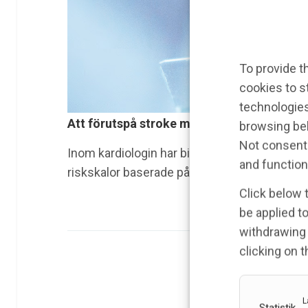
To provide t
cookies to s
technologies
Att förutspå stroke med ett blodprov
browsing beh
Not consenti
Inom kardiologin har biomarkörbaserade risks
and function
riskskalor baserade på endast klinisk inform
Click below 
be applied to
withdrawing 
clicking on 
L