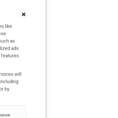
s like
ese
 such as
lized ads.
 features
hoices will
 including
or by
atistik