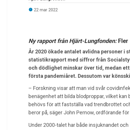
22 mar 2022
Ny rapport från Hjärt-Lungfonden:
Fler
År 2020 ökade antalet avlidna personer i s
statistikrapport med siffror från Socialst
och dödlighet minskar över tid, medan ett
första pandemiåret. Dessutom var könsskill
– Forskning visar att man vid svår covidinfe
benägenhet att bilda blodproppar, vilket kan b
behövs för att fastställa vad trendbrottet o
beror på, säger John Pernow, ordförande fö
Under 2000-talet har både insjuknandet och d