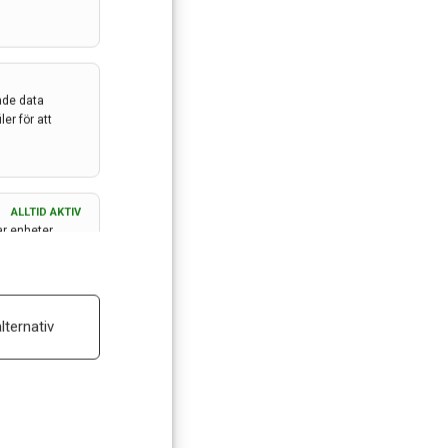
ade data
er för att
ALLTID AKTIV
ar enheter
ALLTID AKTIV
lternativ
 reklam