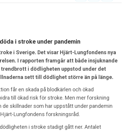
 döda i stroke under pandemin
troke i Sverige. Det visar Hjärt-Lungfondens nya
yrelsen. I rapporten framgår att både insjuknande
 trendbrott i dödligheten uppstod under det
naderna sett till dödlighet större än på länge.
ktion får en skada på blodkärlen och ökad
idra till ökad risk för stroke. Men mer forskning
ch de skillnader som har uppstått under pandemin
r Hjärt-Lungfondens forskningsråd.
ödligheten i stroke stadigt gått ner. Antalet