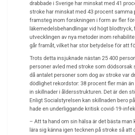
drabbade i Sverige har minskat med 41 proce
stroke har minskat med 43 procent samma peri
framsteg inom forskningen i form av fler f
läkemedelsbehandlingar vid högt blodtryck,
utvecklingen av nya metoder inom rehabilite
går framåt, vilket har stor betydelse för att 
Trots detta insjuknade nästan 25 400 person
personer avled med stroke som dödsorsak s
då antalet personer som dog av stroke var dr
dödlighet rekordstor: 38 procent fler män än 
in skillnader i åldersstrukturen. Det är den
Enligt Socialstyrelsen kan skillnaden bero 
hade en underliggande kritisk covid-19-infek
– Att ta hand om sin hälsa är det bästa man 
lära sig känna igen tecknen på stroke så att