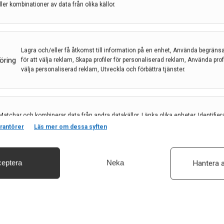
ller kombinationer av data från olika källor.
Lagra och/eller få åtkomst till information på en enhet, Använda begräns
öring
för att välja reklam, Skapa profiler för personaliserad reklam, Använda profil
välja personaliserad reklam, Utveckla och förbättra tjänster.
 stroke?
blodtryck, en oregelbunden hjärtrytm kallad
Matchar och kombinerar data från andra datakällor, Länka olika enheter, Identifier
baserat på information som överförs automatiskt.
allvarligare stroke.
rantörer
Läs mer om dessa syften
11 dec 2024
eptera
Neka
Hantera a
säkerhet, förhindra och upptäcka bedrägerier samt åtgärda fel, Leverera och visa
, Spara och meddela dina integritetsval.