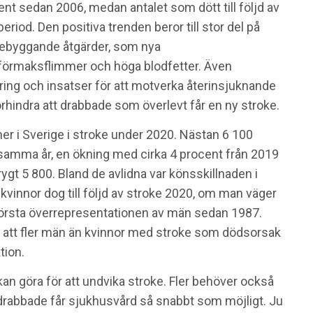
nt sedan 2006, medan antalet som dött till följd av
od. Den positiva trenden beror till stor del på
örebyggande åtgärder, som nya
 förmaksflimmer och höga blodfetter. Även
ring och insatser för att motverka återinsjuknande
förhindra att drabbade som överlevt får en ny stroke.
er i Sverige i stroke under 2020. Nästan 6 100
amma år, en ökning med cirka 4 procent från 2019
ygt 5 800. Bland de avlidna var könsskillnaden i
kvinnor dog till följd av stroke 2020, om man väger
 största överrepresentationen av män sedan 1987.
på att fler män än kvinnor med stroke som dödsorsak
tion.
kan göra för att undvika stroke. Fler behöver också
 drabbade får sjukhusvård så snabbt som möjligt. Ju