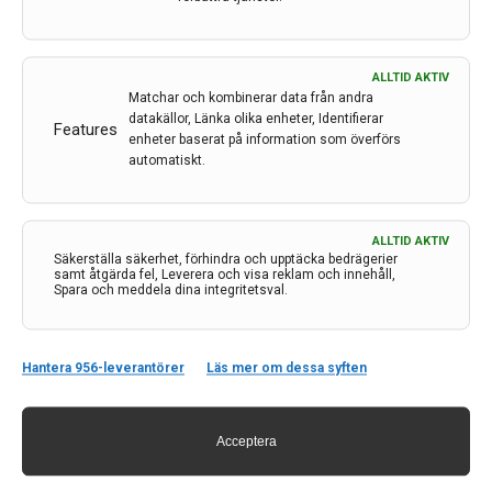
ALLTID AKTIV
Matchar och kombinerar data från andra
datakällor, Länka olika enheter, Identifierar
Features
enheter baserat på information som överförs
automatiskt.
Kontakt
ALLTID AKTIV
Säkerställa säkerhet, förhindra och upptäcka bedrägerier
Neurologi i Sverige
samt åtgärda fel, Leverera och visa reklam och innehåll,
Spara och meddela dina integritetsval.
c/o Forskaren Office Hub
Hagaplan 4
113 68 Stockholm
Hantera 956-leverantörer
Läs mer om dessa syften
nis@pharma-industry.se
Acceptera
Länkar
Om Neurologi i Sverige