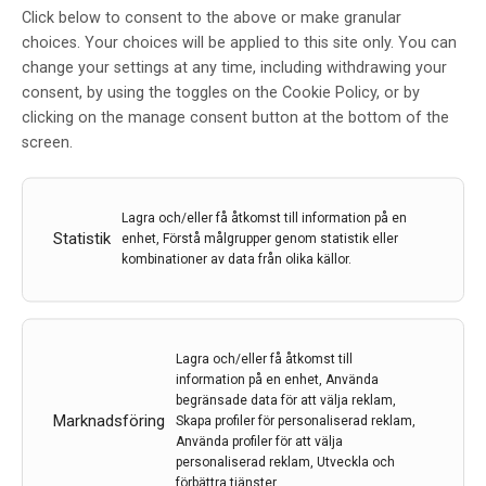
European Academy of
Click below to consent to the above or make granular
choices. Your choices will be applied to this site only. You can
Neurology
change your settings at any time, including withdrawing your
consent, by using the toggles on the Cookie Policy, or by
clicking on the manage consent button at the bottom of the
screen.
Redaktionen
Lagra och/eller få åtkomst till information på en
Statistik
enhet, Förstå målgrupper genom statistik eller
kombinationer av data från olika källor.
22 dec 2025
Lagra och/eller få åtkomst till
information på en enhet, Använda
begränsade data för att välja reklam,
Marknadsföring
Skapa profiler för personaliserad reklam,
Använda profiler för att välja
personaliserad reklam, Utveckla och
förbättra tjänster.