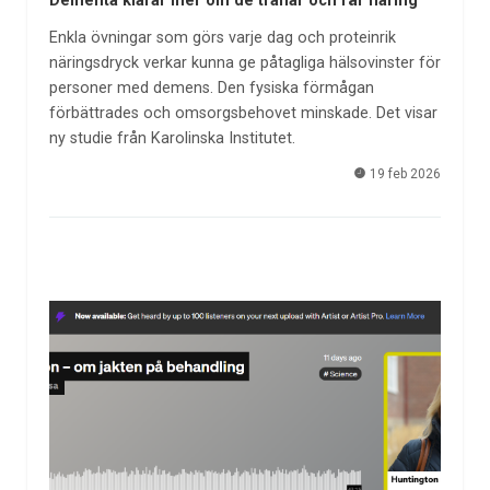
Dementa klarar mer om de tränar och får näring
Enkla övningar som görs varje dag och proteinrik
näringsdryck verkar kunna ge påtagliga hälsovinster för
personer med demens. Den fysiska förmågan
förbättrades och omsorgsbehovet minskade. Det visar
ny studie från Karolinska Institutet.
19 feb 2026