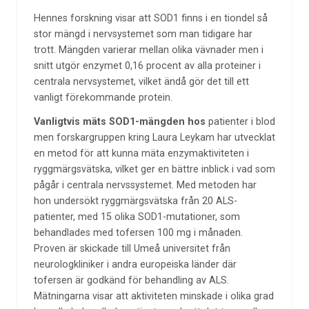
Hennes forskning visar att SOD1 finns i en tiondel så
stor mängd i nervsystemet som man tidigare har
trott. Mängden varierar mellan olika vävnader men i
snitt utgör enzymet 0,16 procent av alla proteiner i
centrala nervsystemet, vilket ändå gör det till ett
vanligt förekommande protein.
Vanligtvis mäts SOD1-mängden hos
patienter i blod
men forskargruppen kring Laura Leykam har utvecklat
en metod för att kunna mäta enzymaktiviteten i
ryggmärgsvätska, vilket ger en bättre inblick i vad som
pågår i centrala nervssystemet. Med metoden har
hon undersökt ryggmärgsvätska från 20 ALS-
patienter, med 15 olika SOD1-mutationer, som
behandlades med tofersen 100 mg i månaden.
Proven är skickade till Umeå universitet från
neurologkliniker i andra europeiska länder där
tofersen är godkänd för behandling av ALS.
Mätningarna visar att aktiviteten minskade i olika grad