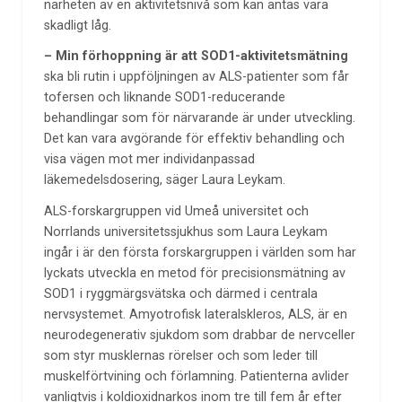
närheten av en aktivitetsnivå som kan antas vara
skadligt låg.
– Min förhoppning är att SOD1-aktivitetsmätning
ska bli rutin i uppföljningen av ALS-patienter som får
tofersen och liknande SOD1-reducerande
behandlingar som för närvarande är under utveckling.
Det kan vara avgörande för effektiv behandling och
visa vägen mot mer individanpassad
läkemedelsdosering, säger Laura Leykam.
ALS-forskargruppen vid Umeå universitet och
Norrlands universitetssjukhus som Laura Leykam
ingår i är den första forskargruppen i världen som har
lyckats utveckla en metod för precisionsmätning av
SOD1 i ryggmärgsvätska och därmed i centrala
nervsystemet. Amyotrofisk lateralskleros, ALS, är en
neurodegenerativ sjukdom som drabbar de nervceller
som styr musklernas rörelser och som leder till
muskelförtvining och förlamning. Patienterna avlider
vanligtvis i koldioxidnarkos inom tre till fem år efter