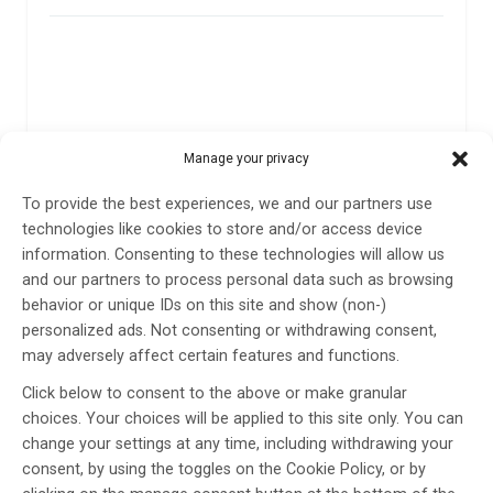
Manage your privacy
To provide the best experiences, we and our partners use
technologies like cookies to store and/or access device
information. Consenting to these technologies will allow us
and our partners to process personal data such as browsing
behavior or unique IDs on this site and show (non-)
personalized ads. Not consenting or withdrawing consent,
may adversely affect certain features and functions.
Att äta kött minskar demensrisk hos genetisk
Click below to consent to the above or make granular
riskgrupp
choices. Your choices will be applied to this site only. You can
change your settings at any time, including withdrawing your
En studie från Karolinska Institutet visar att högre
consent, by using the toggles on the Cookie Policy, or by
köttintag kan vara kopplat till lägre risk för kognitiv