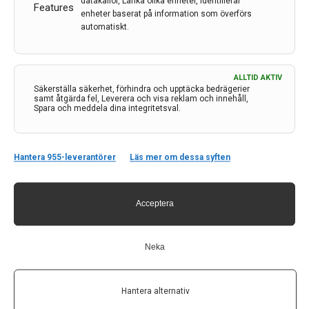
datakällor, Länka olika enheter, Identifierar
Features
enheter baserat på information som överförs
Trygga utemiljöer och egen plats för personal. Ny
automatiskt.
byggs ett nytt boende för människor med demens av
kommunen i Norrköping, baserat på forskning.
15 apr 2026
ALLTID AKTIV
Säkerställa säkerhet, förhindra och upptäcka bedrägerier
samt åtgärda fel, Leverera och visa reklam och innehåll,
Spara och meddela dina integritetsval.
Hantera 955-leverantörer
Läs mer om dessa syften
Acceptera
Neka
Hantera alternativ