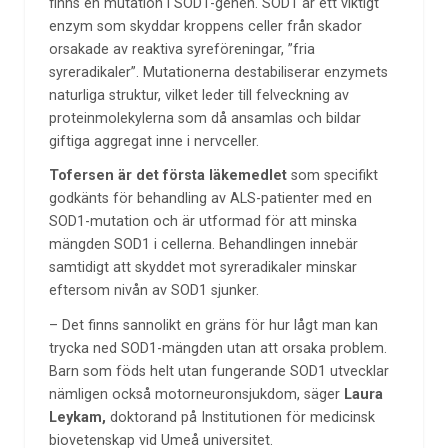
finns en mutation i SOD1-genen. SOD1 är ett viktigt
enzym som skyddar kroppens celler från skador
orsakade av reaktiva syreföreningar, ”fria
syreradikaler”. Mutationerna destabiliserar enzymets
naturliga struktur, vilket leder till felveckning av
proteinmolekylerna som då ansamlas och bildar
giftiga aggregat inne i nervceller.
Tofersen är det första läkemedlet
som specifikt
godkänts för behandling av ALS-patienter med en
SOD1-mutation och är utformad för att minska
mängden SOD1 i cellerna. Behandlingen innebär
samtidigt att skyddet mot syreradikaler minskar
eftersom nivån av SOD1 sjunker.
– Det finns sannolikt en gräns för hur lågt man kan
trycka ned SOD1-mängden utan att orsaka problem.
Barn som föds helt utan fungerande SOD1 utvecklar
nämligen också motorneuronsjukdom, säger
Laura
Leykam,
doktorand på Institutionen för medicinsk
biovetenskap vid Umeå universitet.