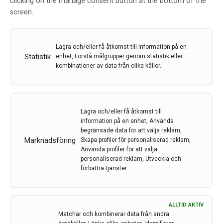
clicking on the manage consent button at the bottom of the
nedgång hos bärare av APOE4, en riskfaktor för
screen.
Alzheimers sjukdom.
16 apr 2026
Lagra och/eller få åtkomst till information på en
Statistik
enhet, Förstå målgrupper genom statistik eller
kombinationer av data från olika källor.
Lagra och/eller få åtkomst till
information på en enhet, Använda
begränsade data för att välja reklam,
Marknadsföring
Skapa profiler för personaliserad reklam,
Använda profiler för att välja
personaliserad reklam, Utveckla och
förbättra tjänster.
ALLTID AKTIV
Matchar och kombinerar data från andra
Norrköping får vetenskapligt demensboende