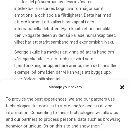
till stor del på summan av dess invånares
intellektuella resurser, kognitiva förmågor samt
emotionella och sociala färdigheter. Detta har med
ett ord kommit att kallas hjärnkapital i den
internationella debatten. Hjärnkapitalet är sannolikt
den viktigaste delen av det så kallade humankapitalet,
vilket har ett starkt samband med ekonomisk tillväxt.
Sverige skulle ha mycket att vinna på att ta hand om
vårt hjärnkapital. Hälso- och sjukvård samt
hjärnforskning är uppenbara arenor, men det finns fler
exempel på områden där vi kan välja att bygga upp,
eller förlora, hjärnkapital.
Manage your privacy
Förskolan och skolan är mycket betydelsefulla för
barns utveckling under åren när hjärnan utvecklas i
To provide the best experiences, we and our partners use
exceptionell takt och lägger grunden för kognitiv,
technologies like cookies to store and/or access device
emotionell och social utveckling. Vi ser en oroande
information. Consenting to these technologies will allow us
trend med låga kunskapsresultat och minskad
and our partners to process personal data such as browsing
likvärdighet i skolan, särskilt för barn med
behavior or unique IDs on this site and show (non-)
neuropsykiatriska funktionsnedsättningar och