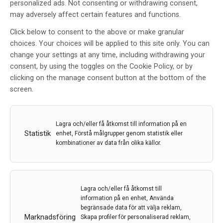
personalized ads. Not consenting or withdrawing consent,
hjärnskador.
may adversely affect certain features and functions.
Psykisk ohälsa är kapitalförstöring
Click below to consent to the above or make granular
choices. Your choices will be applied to this site only. You can
Det är hjärnkapitalförstöring att en stor andel
change your settings at any time, including withdrawing your
personer med hjärndiagnoser har svag eller ingen
consent, by using the toggles on the Cookie Policy, or by
plats på arbetsmarknaden samt att 46 procent av
clicking on the manage consent button at the bottom of the
sjuktalen nu beror på psykisk, särskilt stressrelaterad,
screen.
ohälsa. En intressant fråga för framtiden är hur AI-
utvecklingen kommer att påverka hjärnkapitalet och
vilka anpassningar samhället behöver göra.
Lagra och/eller få åtkomst till information på en
Uppmuntran till fysisk aktivitet, social interaktion och
Statistik
enhet, Förstå målgrupper genom statistik eller
närhet till naturen skapar förutsättningar för att både
kombinationer av data från olika källor.
hjärnor och samhällen ska blomstra.
Lagra och/eller få åtkomst till
information på en enhet, Använda
Prevention av suicid har potential att rädda mycket
begränsade data för att välja reklam,
hjärnkapital. Varje år begår mer än 1 500 personer
Marknadsföring
Skapa profiler för personaliserad reklam,