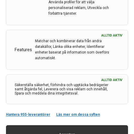
självmord i Sverige, de flesta av dem i arbetsför ålder
Använda profiler för att välja
personaliserad reklam, Utveckla och
eller yngre. Det är sju gånger fler än som dör i
förbättra tjänster.
trafiken. Värdet av produktionsbortfallet som detta
medför är minst nio miljarder kronor per år.
Landets byggda miljöer bör också utformas för att
ALLTID AKTIV
stärka hjärnkapitalet genom att främja kreativitet,
Matchar och kombinerar data från andra
produktivitet och välbefinnande. Uppmuntran till fysisk
datakällor, Länka olika enheter, Identifierar
Features
enheter baserat på information som överförs
aktivitet, social interaktion och närhet till naturen
automatiskt.
skapar förutsättningar för att både hjärnor och
samhällen ska blomstra.
ALLTID AKTIV
Säkerställa säkerhet, förhindra och upptäcka bedrägerier
samt åtgärda fel, Leverera och visa reklam och innehåll,
Spara och meddela dina integritetsval.
Hantera 955-leverantörer
Läs mer om dessa syften