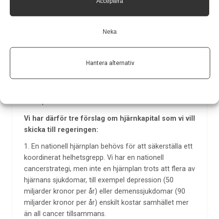
Acceptera
Ta fram en nationell hjärnplan
Utredningar av vad som krävs för att rusta framtidens
Neka
Sverige staplas på hög. Det ställs krav på
investeringar i energiomställning och infrastruktur vid
effektiviseringsåtgärder i kommuner och regioner.
Hantera alternativ
Men förslagen utgår aldrig från en av de viktigaste
förutsättningarna – vårt gemensamma hjärnkapital,
som ändå är nog så viktigt som järnvägsräls eller
riskkapital.
Vi har därför tre förslag om hjärnkapital som vi vill
skicka till regeringen:
1. En nationell hjärnplan behövs för att säkerställa ett
koordinerat helhetsgrepp. Vi har en nationell
cancerstrategi, men inte en hjärnplan trots att flera av
hjärnans sjukdomar, till exempel depression (50
miljarder kronor per år) eller demenssjukdomar (90
miljarder kronor per år) enskilt kostar samhället mer
än all cancer tillsammans.