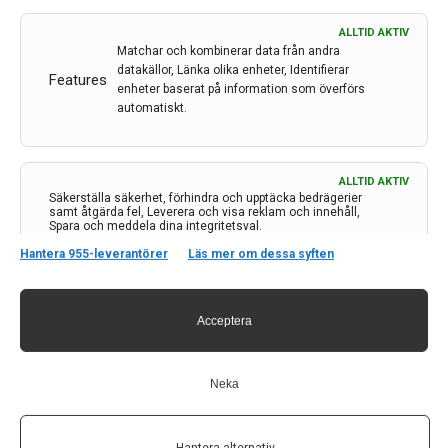
ALLTID AKTIV
Matchar och kombinerar data från andra
datakällor, Länka olika enheter, Identifierar
Features
Kontakt
enheter baserat på information som överförs
automatiskt.
Neurologi i Sverige
c/o Forskaren Office Hub
Hagaplan 4
ALLTID AKTIV
113 68 Stockholm
Säkerställa säkerhet, förhindra och upptäcka bedrägerier
samt åtgärda fel, Leverera och visa reklam och innehåll,
nis@pharma-industry.se
Spara och meddela dina integritetsval.
Hantera 955-leverantörer
Läs mer om dessa syften
Länkar
Acceptera
Om Neurologi i Sverige
Utgåvor
Annonsering
Neka
Prenumerera
Kontakt
GDPR
Hantera alternativ