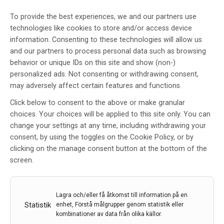
svårbehandlade sjukdomar
To provide the best experiences, we and our partners use
Proteiner som bildar klumpar förekommer vid flera
technologies like cookies to store and/or access device
svårbehandlade sjukdomar, som ALS, Alzheimers och
information. Consenting to these technologies will allow us
Parkinsons. Mekanismerna bakom hur proteinerna
and our partners to process personal data such as browsing
interagerar med varandra är svåra att studera, men nu
behavior or unique IDs on this site and show (non-)
har forskare på Chalmers hittat en ny metod för att
personalized ads. Not consenting or withdrawing consent,
stänga in proteiner…
may adversely affect certain features and functions.
21 nov 2023
Click below to consent to the above or make granular
choices. Your choices will be applied to this site only. You can
change your settings at any time, including withdrawing your
consent, by using the toggles on the Cookie Policy, or by
clicking on the manage consent button at the bottom of the
screen.
Lagra och/eller få åtkomst till information på en
Statistik
enhet, Förstå målgrupper genom statistik eller
kombinationer av data från olika källor.