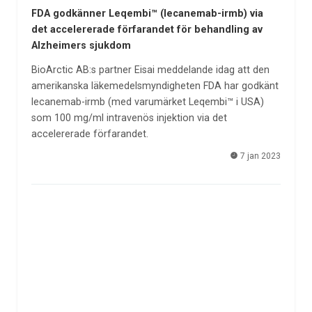
FDA godkänner Leqembi™ (lecanemab-irmb) via
det accelererade förfarandet för behandling av
Alzheimers sjukdom
BioArctic AB:s partner Eisai meddelande idag att den
amerikanska läkemedelsmyndigheten FDA har godkänt
lecanemab-irmb (med varumärket Leqembi™ i USA)
som 100 mg/ml intravenös injektion via det
accelererade förfarandet.
7 jan 2023