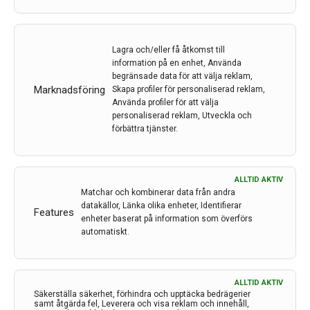
Lagra och/eller få åtkomst till
information på en enhet, Använda
begränsade data för att välja reklam,
Rekordstort bidrag till ALS-forskning
Marknadsföring
Skapa profiler för personaliserad reklam,
Använda profiler för att välja
Neuroförbundet delar ut nära 14 miljoner kronor till tre
personaliserad reklam, Utveckla och
ALS-forskningsprojekt. Forskningen ska bidra till bättre
förbättra tjänster.
omvårdnad, nya mediciner och precisionsläkemedel.
7 nov 2023
ALLTID AKTIV
Matchar och kombinerar data från andra
datakällor, Länka olika enheter, Identifierar
Features
enheter baserat på information som överförs
automatiskt.
Nya data för Leqembi (lecanemab) presenterade
vid alzheimerkongressen CTAD
ALLTID AKTIV
Nya data för Leqembi från fas 3-studien Clarity AD och
Säkerställa säkerhet, förhindra och upptäcka bedrägerier
samt åtgärda fel, Leverera och visa reklam och innehåll,
data avseende subkutan administrering presenterade