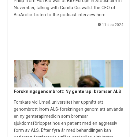
Philip from Flot.Bio was at BIO-Europe in Stockholm in
November, talking with Gunilla Osswalld, the CEO of
BioArctic. Listen to the podcast interview here.
11 dec 2024
Forskningsgenombrott: Ny genterapi bromsar ALS
Forskare vid Umeå universitet har uppnått ett
genombrott inom ALS-forskningen genom att använda
en ny genterapimedicin som bromsar
sjukdomsförloppet hos en patient med en aggressiv
form av ALS. Efter fyra år med behandlingen kan