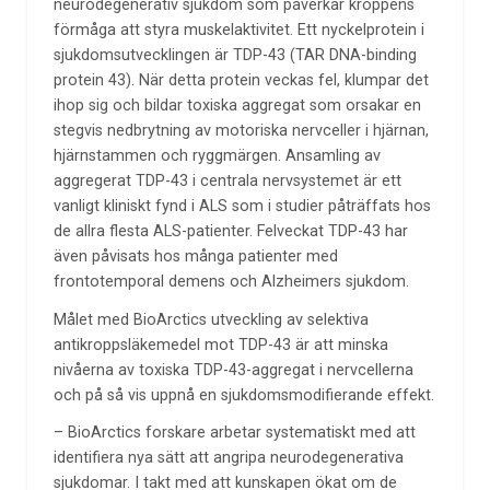
neurodegenerativ sjukdom som påverkar kroppens
förmåga att styra muskelaktivitet. Ett nyckelprotein i
sjukdomsutvecklingen är TDP-43 (TAR DNA-binding
protein 43). När detta protein veckas fel, klumpar det
ihop sig och bildar toxiska aggregat som orsakar en
stegvis nedbrytning av motoriska nervceller i hjärnan,
hjärnstammen och ryggmärgen. Ansamling av
aggregerat TDP-43 i centrala nervsystemet är ett
vanligt kliniskt fynd i ALS som i studier påträffats hos
de allra flesta ALS-patienter. Felveckat TDP-43 har
även påvisats hos många patienter med
frontotemporal demens och Alzheimers sjukdom.
Målet med BioArctics utveckling av selektiva
antikroppsläkemedel mot TDP-43 är att minska
nivåerna av toxiska TDP-43-aggregat i nervcellerna
och på så vis uppnå en sjukdomsmodifierande effekt.
– BioArctics forskare arbetar systematiskt med att
identifiera nya sätt att angripa neurodegenerativa
sjukdomar. I takt med att kunskapen ökat om de