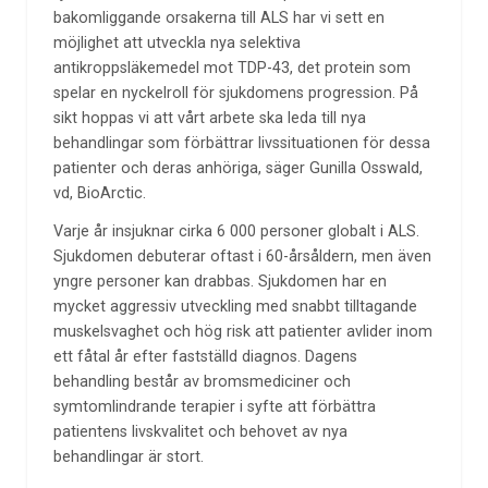
bakomliggande orsakerna till ALS har vi sett en
möjlighet att utveckla nya selektiva
antikroppsläkemedel mot TDP-43, det protein som
spelar en nyckelroll för sjukdomens progression. På
sikt hoppas vi att vårt arbete ska leda till nya
behandlingar som förbättrar livssituationen för dessa
patienter och deras anhöriga, säger Gunilla Osswald,
vd, BioArctic.
Varje år insjuknar cirka 6 000 personer globalt i ALS.
Sjukdomen debuterar oftast i 60-årsåldern, men även
yngre personer kan drabbas. Sjukdomen har en
mycket aggressiv utveckling med snabbt tilltagande
muskelsvaghet och hög risk att patienter avlider inom
ett fåtal år efter fastställd diagnos. Dagens
behandling består av bromsmediciner och
symtomlindrande terapier i syfte att förbättra
patientens livskvalitet och behovet av nya
behandlingar är stort.