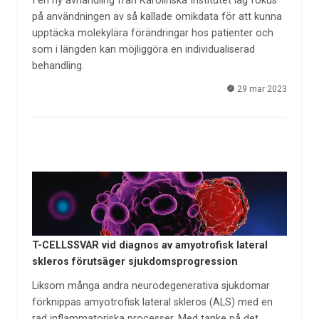
I en ny avhandling från Karolinska Institutet låg fokus
på användningen av så kallade omikdata för att kunna
upptäcka molekylära förändringar hos patienter och
som i längden kan möjliggöra en individualiserad
behandling.
29 mar 2023
T-CELLSSVAR vid diagnos av amyotrofisk lateral
skleros förutsäger sjukdomsprogression
Liksom många andra neurodegenerativa sjukdomar
förknippas amyotrofisk lateral skleros (ALS) med en
rad inflammatoriska processer. Med tanke på det