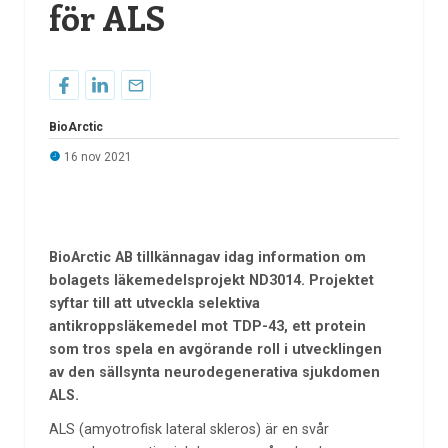
för ALS
BioArctic
16 nov 2021
BioArctic AB tillkännagav idag information om
bolagets läkemedelsprojekt ND3014. Projektet
syftar till att utveckla selektiva
antikroppsläkemedel mot TDP-43, ett protein
som tros spela en avgörande roll i utvecklingen
av den sällsynta neurodegenerativa sjukdomen
ALS.
ALS (amyotrofisk lateral skleros) är en svår