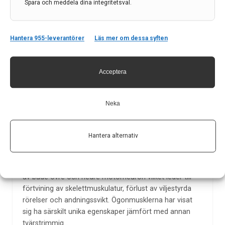
Spara och meddela dina integritetsval.
vid Alzheimerkongressen CTAD.
26 okt 2023
Hantera 955-leverantörer
Läs mer om dessa syften
Acceptera
Neka
Ögonmusklernas motståndskraft vid ALS
Hantera alternativ
Amyotrofisk lateralskleros (ALS) är ett
neurodegenerativt syndrom som innebär nervcellsdöd
av både övre och nedre motorneuron vilket leder till
förtvining av skelettmuskulatur, förlust av viljestyrda
rörelser och andningssvikt. Ögonmusklerna har visat
sig ha särskilt unika egenskaper jämfört med annan
tvärstrimmig…