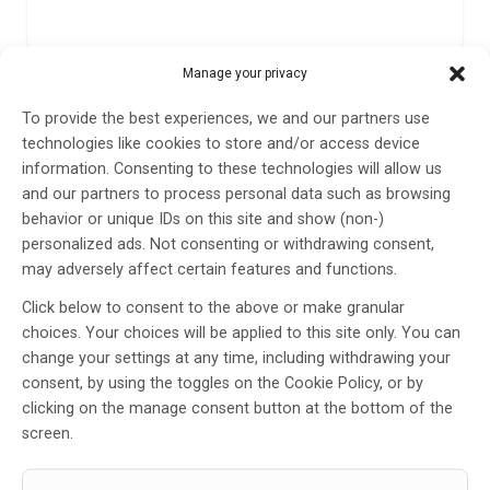
Manage your privacy
To provide the best experiences, we and our partners use
technologies like cookies to store and/or access device
information. Consenting to these technologies will allow us
MDS Virtual Congress, September 17–22 2021
and our partners to process personal data such as browsing
behavior or unique IDs on this site and show (non-)
Sedan det publika mötet i Nice år 2019 med 6.000
personalized ads. Not consenting or withdrawing consent,
delegater har pandemin drivit utvecklingen mot
may adversely affect certain features and functions.
virtuella internetbaserade kongresser. År 2020 var hela
20.000 personer registrerade och i år skulle mötet ha
Click below to consent to the above or make granular
hållits i Köpenhamn, men av kända skäl blev…
choices. Your choices will be applied to this site only. You can
change your settings at any time, including withdrawing your
9 dec 2021
consent, by using the toggles on the Cookie Policy, or by
clicking on the manage consent button at the bottom of the
screen.