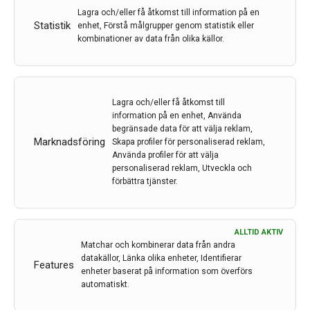
Lagra och/eller få åtkomst till information på en
Statistik
enhet, Förstå målgrupper genom statistik eller
kombinationer av data från olika källor.
Neurologidagarna 2021 – Virtuellt möte 19–21 maj
Neurologidagarna 2021, Sveriges viktigaste årliga möte
Lagra och/eller få åtkomst till
anordnat av Svenska Neurolog föreningen (SNF) har
information på en enhet, Använda
genom tiderna genomgått ett antal namnbyten. Först
begränsade data för att välja reklam,
Marknadsföring
var det Vårmötet, de senaste åren Neurologiveckan
Skapa profiler för personaliserad reklam,
Använda profiler för att välja
och i år ”Neurologidagar” i ljuset av pandemin. Shala
personaliserad reklam, Utveckla och
Ghaderi Berntsson, docent vid…
förbättra tjänster.
1 okt 2021
ALLTID AKTIV
Matchar och kombinerar data från andra
datakällor, Länka olika enheter, Identifierar
Features
enheter baserat på information som överförs
automatiskt.