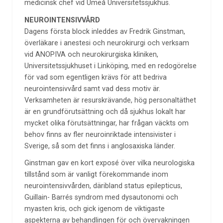
medicinsk chef vid Umeå Universitetssjukhus.
NEUROINTENSIVVÅRD
Dagens första block inleddes av Fredrik Ginstman,
överläkare i anestesi och neurokirurgi och verksam
vid ANOPIVA och neurokirurgiska kliniken,
Universitetssjukhuset i Linköping, med en redogörelse
för vad som egentligen krävs för att bedriva
neurointensivvård samt vad dess motiv är.
Verksamheten är resurskrävande, hög personaltäthet
är en grundförutsättning och då sjukhus lokalt har
mycket olika förutsättningar, har frågan väckts om
behov finns av fler neuroinriktade intensivister i
Sverige, så som det finns i anglosaxiska länder.
Ginstman gav en kort exposé över vilka neurologiska
tillstånd som är vanligt förekommande inom
neurointensivvården, däribland status epilepticus,
Guillain- Barrés syndrom med dysautonomi och
myasten kris, och gick igenom de viktigaste
aspekterna av behandlingen för och övervakningen