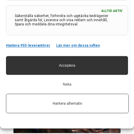
ALLTID AKTIV
Säkerställa säkerhet, förhindra och upptäcka bedrägerier
AAN 2021 – Virtual meeting 17 – 22 april
samt åtgärda fel, Leverera och visa reklam och innehåll,
Spara och meddela dina integritetsval.
American Academy of Neurology avhöll sin årliga
kongress i april . Liksom så mycket annat i år ar
rangerades mötet virtuellt . På plats framför sin
Hantera 955-leverantörer
Läs mer om dessa syften
datorskärm fanns Magnhild Sandberg, docent i
neurologi och överläkare vid Universitetssjukhuset i
Lund, som…
Acceptera
30 sep 2021
Neka
Hantera alternativ