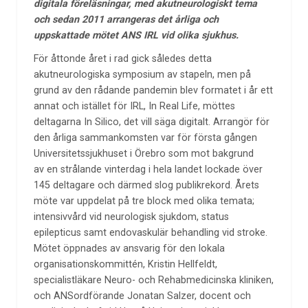
digitala föreläsningar, med akutneurologiskt tema
och sedan 2011 arrangeras det årliga och
uppskattade mötet ANS IRL vid olika sjukhus.
För åttonde året i rad gick således detta
akutneurologiska symposium av stapeln, men på
grund av den rådande pandemin blev formatet i år ett
annat och istället för IRL, In Real Life, möttes
deltagarna In Silico, det vill säga digitalt. Arrangör för
den årliga sammankomsten var för första gången
Universitetssjukhuset i Örebro som mot bakgrund
av en strålande vinterdag i hela landet lockade över
145 deltagare och därmed slog publikrekord. Årets
möte var uppdelat på tre block med olika temata;
intensivvård vid neurologisk sjukdom, status
epilepticus samt endovaskulär behandling vid stroke.
Mötet öppnades av ansvarig för den lokala
organisationskommittén, Kristin Hellfeldt,
specialistläkare Neuro- och Rehabmedicinska kliniken,
och ANSordförande Jonatan Salzer, docent och