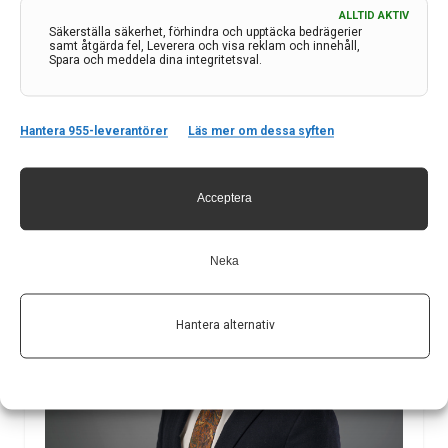
universitet finns med bland de fem som tilldelas
ALLTID AKTIV
forskningsmedel från Börje Salming ALS-stiftelse.
Säkerställa säkerhet, förhindra och upptäcka bedrägerier
samt åtgärda fel, Leverera och visa reklam och innehåll,
Detta är stiftelsens första tilldelning, som totalt
Spara och meddela dina integritetsval.
omfattar 6,3 miljoner kronor till svensk ALS-forskning.
12 dec 2023
Hantera 955-leverantörer
Läs mer om dessa syften
Acceptera
Neka
Hantera alternativ