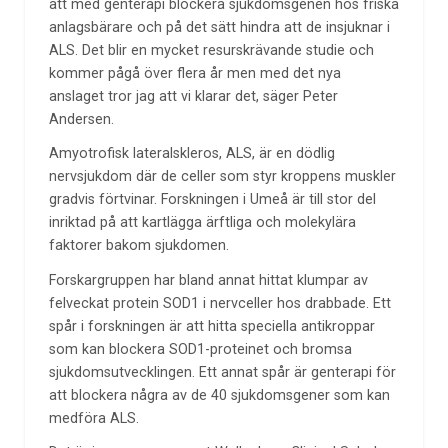
att med genterapi blockera sjukdomsgenen hos friska
anlagsbärare och på det sätt hindra att de insjuknar i
ALS. Det blir en mycket resurskrävande studie och
kommer pågå över flera år men med det nya
anslaget tror jag att vi klarar det, säger Peter
Andersen.
Amyotrofisk lateralskleros, ALS, är en dödlig
nervsjukdom där de celler som styr kroppens muskler
gradvis förtvinar. Forskningen i Umeå är till stor del
inriktad på att kartlägga ärftliga och molekylära
faktorer bakom sjukdomen.
Forskargruppen har bland annat hittat klumpar av
felveckat protein SOD1 i nervceller hos drabbade. Ett
spår i forskningen är att hitta speciella antikroppar
som kan blockera SOD1-proteinet och bromsa
sjukdomsutvecklingen. Ett annat spår är genterapi för
att blockera några av de 40 sjukdomsgener som kan
medföra ALS.