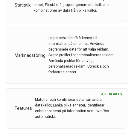
Statistik
enhet, Förstå målgrupper genom statistik eller
kombinationer av data från olika källor.
2,4 miljoner kronor till barn-onkologisk forskning
Lagra och/eller få åtkomst till
Barncancerfonden har tilldelat 2,4 miljoner kronor till
information på en enhet, Använda
begränsade data för att välja reklam,
Johan Holmberg, professor vid Institutionen för
Marknadsföring
Skapa profiler för personaliserad reklam,
molekylärbiologi. Han har beviljats medel för ett
Använda profiler för att välja
projekt om neuroblastom, en cancerform som främst
personaliserad reklam, Utveckla och
drabbar små barn.
förbättra tjänster.
27 dec 2023
ALLTID AKTIV
Matchar och kombinerar data från andra
datakällor, Länka olika enheter, Identifierar
Features
enheter baserat på information som överförs
automatiskt.
Två tilldelningar från Börje Salming ALS-stiftelse
Karin Forsberg och Per Zetterström vid Umeå