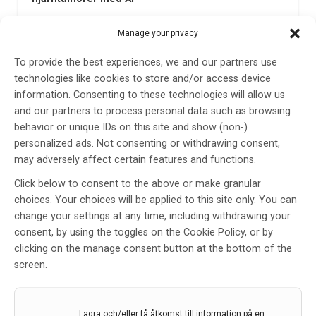
Varje år diagnostiseras cirka 22 000 personer i EU med
Manage your privacy
gliom, en elakartad typ av hjärntumör.
Överlevnadstiden efter diagnos kan vara så kort som
To provide the best experiences, we and our partners use
15 månader. Ett nytt konsortium som kombinerar
technologies like cookies to store and/or access device
expertis inom hjärntumörer, maskininlärning och
information. Consenting to these technologies will allow us
datasäkerhet ska leta efter…
and our partners to process personal data such as browsing
behavior or unique IDs on this site and show (non-)
5 jan 2024
personalized ads. Not consenting or withdrawing consent,
may adversely affect certain features and functions.
Click below to consent to the above or make granular
choices. Your choices will be applied to this site only. You can
change your settings at any time, including withdrawing your
consent, by using the toggles on the Cookie Policy, or by
clicking on the manage consent button at the bottom of the
screen.
Lagra och/eller få åtkomst till information på en