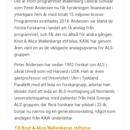
Det är inom programmet Wallenberg Clinical Scholar
som Peter Andersen nu får forskningen finansierad i
ytterligare fem år med totalt 15 miljoner kronor.
Programmet inrättades 2014. Andersen var bland de
första forskarna i landet att få anslag från
programmet, och får det nu alltså för andra gången.
Knut & Alice Wallenbergs stiftelse, KAW, har genom
åren varit en av de viktigaste anslagsgivarna för ALS-
gruppen.
Peter Andersen har sedan 1992 forskat om ALS i
såväl Umeå som vid Harvard i USA. Han är även
gästprofessor vid Universitet i Ulm i Tyskland.
Parallellt med att leda en forskargrupp, arbetar han
kliniskt med att leda en ALS-mottagning på Norrlands
universitetssjukhus med patienter från hela Sverige.
ALS-gruppen, där flera forskare har jobbat i 25 år,
börjar nu närma sig en generationsväxling, något som
anslagen från KAW underlättar.
Till Knut & Alice Wallenbergs stiftelse