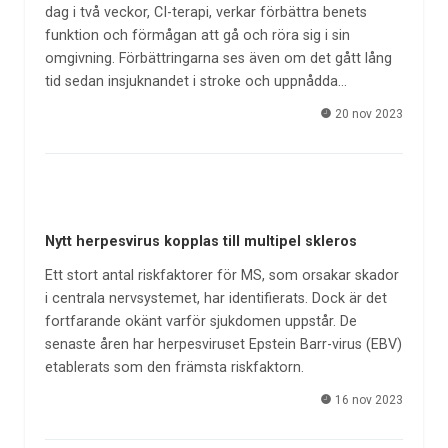
dag i två veckor, CI-terapi, verkar förbättra benets
funktion och förmågan att gå och röra sig i sin
omgivning. Förbättringarna ses även om det gått lång
tid sedan insjuknandet i stroke och uppnådda…
20 nov 2023
Nytt herpesvirus kopplas till multipel skleros
Ett stort antal riskfaktorer för MS, som orsakar skador
i centrala nervsystemet, har identifierats. Dock är det
fortfarande okänt varför sjukdomen uppstår. De
senaste åren har herpesviruset Epstein Barr-virus (EBV)
etablerats som den främsta riskfaktorn.
16 nov 2023