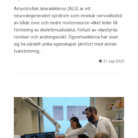
Amyotrofisk lateralskleros (ALS) är ett
neurodegenerativt syndrom som innebär nervcellsdöd
av både övre och nedre motorneuron vilket leder till
förtvining av skelettmuskulatur, förlust av viljestyrda
rörelser och andningssvikt. Ögonmusklerna har visat
sig ha särskilt unika egenskaper jämfört med annan
tvärstrimmig…
21 sep 2023