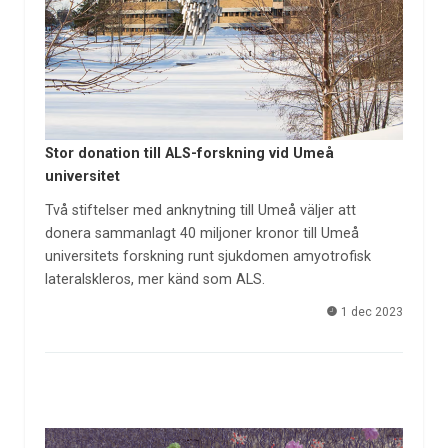
Stor donation till ALS-forskning vid Umeå
universitet
Två stiftelser med anknytning till Umeå väljer att
donera sammanlagt 40 miljoner kronor till Umeå
universitets forskning runt sjukdomen amyotrofisk
lateralskleros, mer känd som ALS.
1 dec 2023