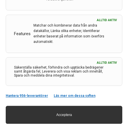
ALLTID AKTIV
Matchar och kombinerar data från andra
datakällor, Länka olika enheter, Identifierar
Features
enheter baserat på information som överförs
automatiskt.
Kontakt
ALLTID AKTIV
Säkerställa säkerhet, förhindra och upptäcka bedrägerier
Neurologi i Sverige
samt åtgärda fel, Leverera och visa reklam och innehåll,
Spara och meddela dina integritetsval.
c/o Forskaren Office Hub
Hagaplan 4
113 68 Stockholm
Hantera 956-leverantörer
Läs mer om dessa syften
nis@pharma-industry.se
Acceptera
Länkar
Om Neurologi i Sverige